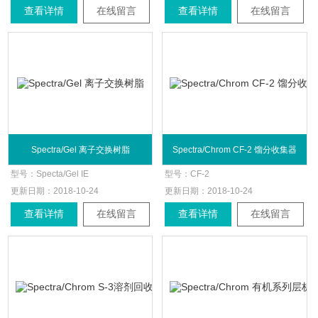
查看详情
在线留言
查看详情
在线留言
Spectra/Gel 离子交换树脂
Spectra/Chrom CF-2 馏分收集器
型号：
Specta/Gel IE
型号：
CF-2
更新日期：
2018-10-24
更新日期：
2018-10-24
查看详情
在线留言
查看详情
在线留言