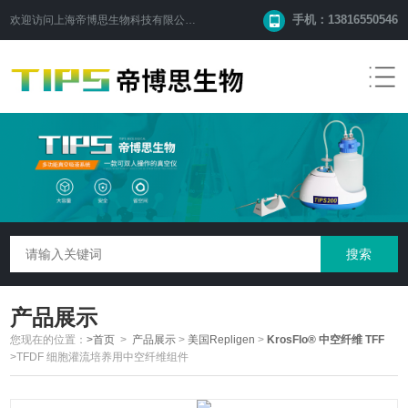
手机：13816550546
欢迎访问
上海帝博思生物科技有限公司
网站！
产品展示
您现在的位置：
>首页
>
产品展示
>
美国Repligen
>
KrosFlo® 中空纤维 TFF
>TFDF 细胞灌流培养用中空纤维组件