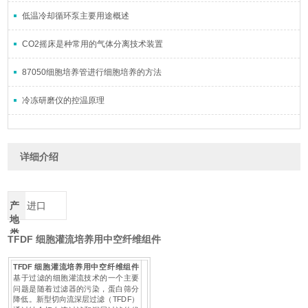
低温冷却循环泵主要用途概述
CO2摇床是种常用的气体分离技术装置
87050细胞培养管进行细胞培养的方法
冷冻研磨仪的控温原理
详细介绍
产
进口
地
类
TFDF 细胞灌流培养用中空纤维组件
别
TFDF 细胞灌流培养用中空纤维组件
基于过滤的细胞灌流技术的一个主要
问题是随着过滤器的污染，蛋白筛分
降低。新型切向流深层过滤（TFDF）