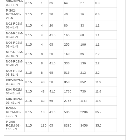
S06-R02M-
3.15
1
65
64
27
0.3
03-1L-N
P-S02-
R02M-03-
3.15
2
20
40
16
0.6
2L-N
N02-R02M-
3.15
4
20
80
33
1.1
03-4L-N
N04-R02M-
3.15
4
41.5
165
68
1.1
03-4L-N
N06-R02M-
3.15
4
65
255
106
1.1
03-4L-N
N02-R02M-
3.15
8
20
160
65
2.2
03-8L-N
N04-R02M-
3.15
8
41.5
330
136
2.2
03-8L-N
N06-R02M-
3.15
8
65
515
213
2.2
03-8L-N
K02-R02M-
3.15
43
20
850
352
11.9
03-43L-N
K04-R02M-
3.15
43
41.5
1765
730
11.9
03-43L-N
K06-R02M-
3.15
43
65
2765
1143
11.9
03-43L-N
P-X04-
R02M-03-
3.15
130
41.5
5350
2206
35.9
130L-N
P-X06-
R02M-03-
3.15
130
65
8385
3456
35.9
130L-N