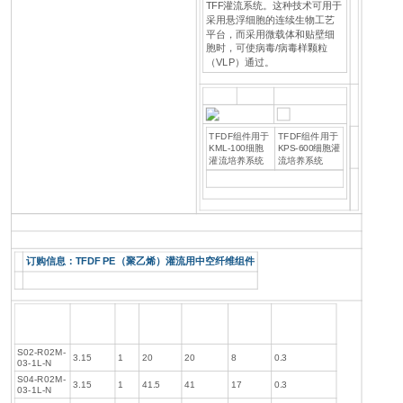
TFF灌流系统。这种技术可用于
采用悬浮细胞的连续生物工艺
平台，而采用微载体和贴壁细
胞时，可使病毒/病毒样颗粒
（VLP）通过。
TFDF组件用于
TFDF组件用于
KML-100细胞
KPS-600细胞灌
灌流培养系统
流培养系统
订购信息：TFDF PE（聚乙烯）灌流用中空纤维组件
流速
纤维内径
纤维
有效长度
过滤面积
壁容量
孔径2-5μm
LPM@1500S-
（mm）
数量
（cm）
（cm2）
（cm3）
1
S02-R02M-
3.15
1
20
20
8
0.3
03-1L-N
S04-R02M-
3.15
1
41.5
41
17
0.3
03-1L-N