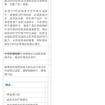
通过结合切向流过滤和深层过滤的优
势，克服了这一难题。
在用于TFF的标准中空纤维过滤器
中，细胞泵过纤维内腔，从膜表面冲
走，返回反应器。而在新产品中，纤
维壁形成了深层过滤部分，可在壁结
构中捕获碎片，避免了蛋白和细胞碎
片在纤维内腔表面形成凝胶层。相比
传统的中空纤维TFF过滤器，此类过
滤器的深层过滤特点具有更高的容污
能力，从而提高体积通量，同时维持
接近100%的常规目的蛋白通过。
中空纤维结构
可使细胞从过滤器表面
被冲走，返回生物反应器中。
较厚的纤维壁和较大的孔径分布可作
为深层过滤器，捕获细胞碎片，降低
膜污染。
特点：
· 降低膜污染
· 提高目的产物通过
· 兼容微载体和悬浮细胞培养