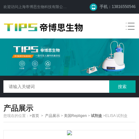
手机：13816550546
欢迎访问
上海帝博思生物科技有限公司
网站！
产品展示
您现在的位置：
>首页
>
产品展示
>
美国Repligen
>
试剂盒
>ELISA 试剂盒