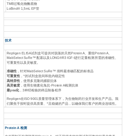
TMB过氧化物酶底物
LoBind® 1,5mL EP管
技术
Repligen ELISA试剂盒可提供对脱落的天然Protein A、重组Protein A、
MabSelect SuRe™ 配基以及LONG®R3 IGF-I进行定量检测所需的准确性、
可重复性以及灵敏度。
准确性
，针对MabSelect SuRe™ 填料最准确匹配的标准品
可重复性
，*的试剂盒批间和批内稳定性
高特异性
，使用多克隆鸡捕获抗体
高灵敏度
，使用生物素化兔抗-Protein A检测抗体
最you化
，3种经检验的样品制备程序
Repligen在ISO 9001质量管理体系下，为生物制药行业开发和生产产品。我
们聚焦于按时提供高质量、*且稳健的产品，以确保我们客户的商业连续性。
Protein A 检测