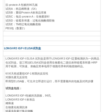
抗-protein A 包被的96孔板
试剂A：样品稀释液（5X）
试剂B：重组Protein A标准品溶液
试剂C：兔抗-protein A：生物素探针
试剂D：链霉亲和素：过氧化物酶偶联物
试剂E：TMB过氧化物酶底物
PBS包（数量2）
LONG®R3 IGF-I ELISA试剂盒
LONG®R3 IGF-I ELISA 试剂盒是用于LONG®R3 IGF-I定量检测的为一的商品
化试剂盒。该三明治ELISA试剂盒使用生物素化二级抗体和链霉亲和素-HRP
用于检测，可快速、准确且简单地用于细胞培养和药物底物样品。
针对天然或重组IGF-1有限的反应性
对胰岛素无反应性
即用型ELISA板，可允许立即进行运行，而不需要额外的包板及封闭步骤
试剂盒包括：
LONG®R3 IGF-I包被的洗脱板，96孔
LONG®R3 IGF-I 标准品
稀释液
生物素化检测抗体
链霉亲和素过氧化物酶