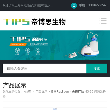
手机：13816550546
欢迎访问
上海帝博思生物科技有限公司
网站！
产品展示
您现在的位置：
>首页
>
产品展示
>
美国Repligen
>
色谱产品
>IS-95 间隔采样
器