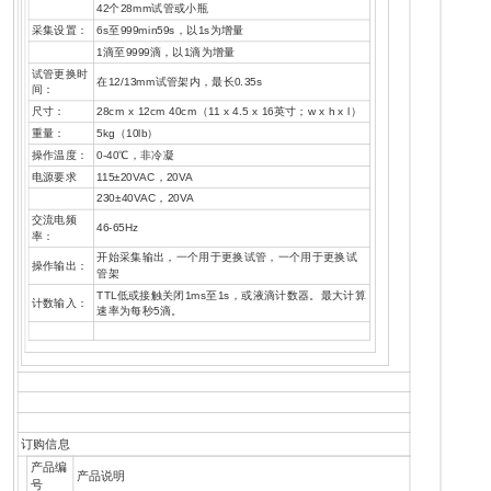
42个28mm试管或小瓶
采集设置：
6s至999min59s，以1s为增量
1滴至9999滴，以1滴为增量
试管更换时
在12/13mm试管架内，最长0.35s
间：
尺寸：
28cm x 12cm 40cm（11 x 4.5 x 16英寸；w x h x l）
重量：
5kg（10lb）
操作温度：
0-40℃，非冷凝
电源要求
115±20VAC，20VA
230±40VAC，20VA
交流电频
46-65Hz
率：
开始采集输出，一个用于更换试管，一个用于更换试
操作输出：
管架
TTL低或接触关闭1ms至1s，或液滴计数器。最大计算
计数输入：
速率为每秒5滴。
订购信息
产品编
产品说明
号