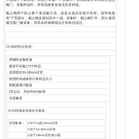
阀门。采集样品时，所有流体将改道流至采样器。
截止阀用于防止整个液流被分流，或是从低压容器中采样。该管线接
有"T"型接头，截止阀连接到其中一端。采集时，截止阀打开，部分液流
通过阀门被采集，而其余样液继续沿正常路径流过。
IS-95的特点包括：
· 周期性采集样液
· 最多可采集173个样品
· 适用直径10-28mm试管
· 按照时间或体积计算样品大小
· 附配液滴计数器
· CE认证，符合RoHS标准
· 冷室兼容
IS-95间隔采样器技术规格：
试管数量：
174个12或13mm试管
116个10-16mm试管
116个18mm试管或小瓶