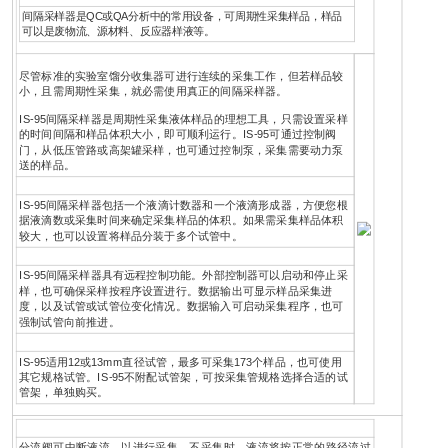
间隔采样器是QC或QA分析中的常用设备，可周期性采集样品，样品
可以是废物流、源材料、反应器样液等。
尽管标准的实验室馏分收集器可进行连续的采集工作，但若样品较
小，且需周期性采集，就必需使用真正的间隔采样器。
IS-95间隔采样器是周期性采集液体样品的理想工具，只需设置采样
的时间间隔和样品体积大小，即可顺利运行。IS-95可通过控制阀
门，从低压管路或高架罐采样，也可通过控制泵，采集需要动力泵
送的样品。
IS-95间隔采样器包括一个液滴计数器和一个液滴形成器，方便您根
据液滴数或采集时间来确定采集样品的体积。如果需采集样品体积
较大，也可以设置将样品分装于多个试管中。
IS-95间隔采样器具有远程控制功能。外部控制器可以启动和停止采
样，也可确保采样按程序设置进行。数据输出可显示样品采集进
度，以及试管或试管位变化情况。数据输入可启动采集程序，也可
强制试管向前推进。
IS-95适用12或13mm直径试管，最多可采集173个样品，也可使用
其它规格试管。IS-95不附配试管架，可按采集管规格选择合适的试
管架，单独购买。
分流阀可中断液流，以进行采集。不采集时，液流将按正常的路径流过