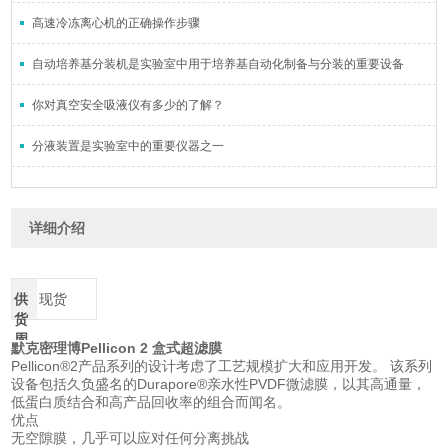
高速冷冻离心机的正确操作步骤
自动培养基分装机是实验室中用于培养基自动化制备与分装的重要设备
你对真空安全吸液仪有多少的了解？
分液装置是实验室中的重要仪器之一
详细介绍
供
现货
货
周
默克密理博Pellicon 2 盒式超滤膜
期
Pellicon®2产品系列的设计考虑了工艺规模扩大和应用开发。 该系列
设备包括久负盛名的Durapore®亲水性PVDF微滤膜，以其高通量，
低蛋白质结合和高产品回收率的组合而闻名。
优点
无空隙膜，几乎可以应对任何分离挑战