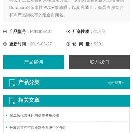
Durapore®亲水性PVDF微滤膜，以其高通量，低蛋白质结合
和高产品回收率的组合而闻名。
产品型号：
P2B005A01
厂商性质：
代理商
更新时间：
2019-03-27
访 问 量：
5201
产品咨询
联系我们
产品分类
点击展开+
相关文章
耐二氧化碳摇床的操作使用步骤
分液装置在空调器制冷系统中的作用