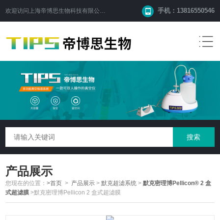
手机：13816550546
欢迎访问
上海帝博思生物科技有限公司
网站！
产品展示
您现在的位置：
>首页
>
产品展示
>
默克超滤系统
>
默克密理博Pellicon® 2 盒
式超滤膜
>默克密理博Pellicon 2 盒式超滤膜