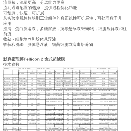
流量短，流量更高，分离能力更高
流动通道配置的选择，提供过程优化功能
可预测，快速，可扩展
从实验室规模模块到工业组件的真正线性可扩展性，可处理数千升
应用
澄清 - 蛋白质溶液，多糖溶液，病毒悬浮液/培养物，细胞裂解液和柱
前流
收获 - 细胞培养和胶体悬浮液
收获和洗涤 - 胶体悬浮液，细菌细胞或病毒培养物
默克密理博Pellicon 2 盒式超滤膜
技术参数
Pellicon 2
Pellicon XL 50cm2
Pellicon Mini 0.1m2
Pellicon 0.5m2
Pellicon Maxi 2.5m2
A
C
A
C
V
A
C
V
A
C
V
Screen
Screen
Screen
Screen
Screen
Screen
Screen
Screen
Screen
Screen
Screen
Biomax 5
5kD
PXB005A50
N/A
P2B005A01
N/A
P2B005V01 P2B005A05
N/A
P2B005V05 P2B005A25
N/A
P2B005V20
Biomax 8
8kD
PXB008A50
N/A
P2B008A01
N/A
P2B008V01 P2B008A05
N/A
P2B008V05 P2B008A25
N/A
P2B008V20
Biomax 10
10kD
PXB010A50
N/A
P2B010A01
N/A
P2B010V01
P2B010A05
N/A
P2B010V05 P2B010A25
N/A
P2B010V20
Biomax 30
30kD
PXB030A50
N/A
P2B030A01
N/A
P2B030V01
P2B030A05
N/A
P2B030V05 P2B030A25
N/A
P2B030V20
Biomax 50
50kD
PXB050A50
N/A
P2B050A01 P2B050C01
P2B050V01 P2B050A05 P2B050C05 P2B050V05 P2B050A25 P2B050C25 P2B050V20
Biomax 100
100kD
N/A
PXB100C50
P2B100A01
P2B100C01 P2B100V01
P2B100A05 P2B100C05 P2B100V05 P2B100A25
P2B100C25 P2B100V20
Biomax 300
300kD
N/A
PXB300C50
N/A
P2B300C01 P2B300V01
N/A
P2B300C05 P2B300V05
N/A
P2B300C25 P2B300V20
Biomax 500
500kD
N/A
PXB500C50
N/A
P2B500C01 P2B500V01
N/A
P2B500C05 P2B500V05
N/A
P2B500C25 P2B500V20
Biomax 1000
1000kD
N/A
PXB01MC50
N/A
P2B01MC01 P2B01MV01
N/A
P2B01MC05 P2B01MV05
N/A
P2B01MC25 P2B01MV20
P2PLACC01 P2PLACV01
P2PLACC05 P2PLACV05
P2PLACC25 P2PLACV20
PLAC
1kD
N/A
N/A
N/A
N/A
N/A
PLAB
3kD
N/A
N/A
N/A
P2PLBCC01 P2PLBCV01
N/A
P2PLBCC05 P2PLBCV05
N/A
P2PLBCC25 P2PLBCV20
PLCCC
5kD
N/A
PXC005C50
N/A
P2C005C01 P2C005V01
N/A
P2C005C05 P2C005V05
N/A
P2C005C25
P2C005V20
PLCGC
10kD
N/A
PXC010C50
N/A
P2C010C01
P2C010V01
N/A
P2C010C05 P2C010V05
N/A
P2C010C25
P2C010V20
PLCTK
30kD
N/A
PXC030C50
N/A
P2C030C01 P2C030V01
N/A
P2C030C05 P2C030V05
N/A
P2C030C25
P2C030V20
PLCHK
100kD
N/A
N/A
N/A
P2C100C01
P2C100V01
N/A
P2C100C05 P2C100V05
N/A
P2C100C25
P2C100V20
PLCMK
300kD
N/A
PXC300C50
N/A
P2C300C01 P2C300V01
N/A
P2C300C05 P2C300V05
N/A
P2C300C25 P2C300V20
PLCXK
1000kD
N/A
PXC01MC50
N/A
P2C01MC01 P2C01MV01
N/A
P2C01MC05 P2C01MV05
N/A
P2C01MC25
P2C01MV20
VVPP
0.1μ m
N/A
N/A
P2VVPPC01 P2VVPPV01
N/A
P2VVPPC05 P2VVPPV05
N/A
P2VVPPC25 P2VVPPV20
GVPP
0.22μ m
N/A
N/A
P2GVPPC01 P2GVPPV01
N/A
P2GVPPC05 P2GVPPV05
N/A
P2GVPPC25 P2GVPPV20