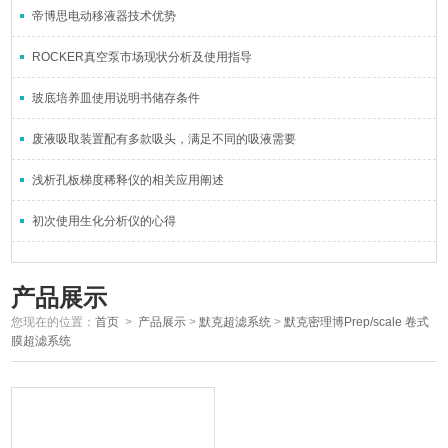
帝博思电动移液器技术优势
ROCKER真空泵市场现状分析及使用指导
玻底培养皿使用说明书储存条件
废液吸取装置配有多款吸头，满足不同的吸液需要
浅析孔板梯度稀释仪的相关应用阐述
初次使用生化分析仪的心得
产品展示
您现在的位置：
首页
>
产品展示
>
默克超滤系统
>
默克密理博Prep/scale 卷式
膜超滤系统