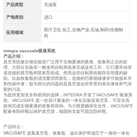
产品类型
无油泵
产地类别
进口
医疗卫生,化工,生物产业,石油,制药/生物制
应用领域
药
integra vacusafe吸液系统
产品介绍：
真空系统被生物实验室广泛用于生物废液的吸液、收集和之后的处
理。大部分实验室一般使用自制系统来完成这些工作，它们通常由管
道连接的真空瓶和喷射泵组成。然而这些自制系统都存在明显的缺
陷。比如收集瓶的清洗繁琐而脏乱；连接的巴斯德移液管可能损坏并
刺伤操作者；较为突出的问题则是真空源会经常受到来自液体和气溶
胶的污染。
为提供更加安全和易用的选择，INTEGRA 开发了VACUSAFE 吸液系
统。VACUSAFE 是一款设计紧凑的一体化实验室真空泵，可安全高
效地完成生物废液的收集和容纳。为大限度确保安全性，VACUSAFE
配备有防碎瓶以保护真空源，稳固的支架可固定防碎瓶。
产品特点：
VACUSAFE 是集真空泵、收集瓶、溢出保护和滤芯于一身的一体化