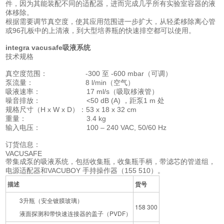
件，因为其能装配不同的适配器，进而完成几乎所有实验室容器的液
体移除。
根据需要调节
真空度
，使其应用范围进一步扩大，从轻柔移除离心管
或96孔板中的上清液，到大型培养瓶的快速排空都可以使用。
integra vacusafe吸液系统
技术规格
真空度范围： -300 至 -600 mbar（可调）
泵流量： 8 l/min（空气）
吸液速率： 17 ml/s（吸取移液管）
噪音排放： <50 dB (A) ，距泵1 m 处
规格尺寸（H x W x D）：53 x 18 x 32 cm
重量： 3.4 kg
输入电压： 100 – 240 VAC, 50/60 Hz
订货信息：
VACUSAFE
带集成泵的吸液系统，包括收集瓶，收集瓶手柄，带滤芯的管道组，
电源适配器和VACUBOY 手持操作器（155 510）。
描述
货号
3升瓶（安全镀膜玻璃）
158 300
液面探测和带快速连接器的盖子（PVDF）