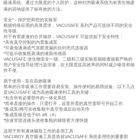
吸液系统。通过大限度的个人防护，这种封闭吸液系统为有害生物废
液的容纳提供了较有效的方法。
安全* - 保护您和您的实验室
根据特殊应用的具体需求，VACUSAFE 系列产品可提供不同的安全
性等级。
对于有害废液的合并储存，VACUSAFE 可提供如下安全特性：
*具有真空控制的内置集成泵
*可避免液滴或气溶胶泄漏的自封闭式连接器
*可提示收集瓶装满的液面传感器
VACUSAFE 使生物安全一级、二级和三级实验室都能遵循着严格的
用户安全指导处理污染溶液，在大限度提高效率的同时减少噪音和操
作不便。
易于使用 - 旨在高效吸液
简单的日常吸液工作需要容易安装、操作便利的易用设备。以下几点
是VACUSAFE 成为高效吸液便利工具的关键：
*包含所有必要部件的一体化系统
*简单直接的操作 - 只需打开，设置所需的
真空度
即可开始工作
*集成泵/阀可在收集瓶中真空形成后自动关停
*集成泵噪音低于65 dB（A）
*快速管道连接头使收集瓶的移除更方便快捷
适用于所有液体吸取工作的多用工具
VACUBOY 真空吸液工具是造就VACUSAFE 系统多
用
性的重要部