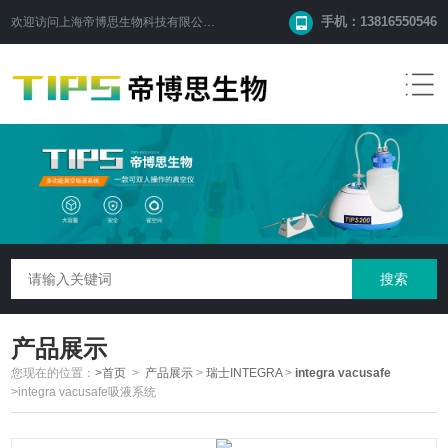
手机：13816550546
欢迎访问
上海帝博思生物科技有限公司
网站！
产品展示
您现在的位置：
>首页
>
产品展示
>
瑞士INTEGRA
>
integra vacusafe
>integra vacusafe吸液系统