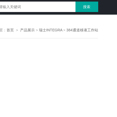
置：
首页
>
产品展示
>
瑞士INTEGRA
>
384通道移液工作站