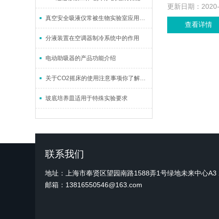
更新日期：
2020
真空安全吸液仪常被生物实验室应用于生物废液处理环节中
查看详情
分液装置在空调器制冷系统中的作用
电动助吸器的产品功能介绍
关于CO2摇床的使用注意事项你了解多少？
玻底培养皿适用于特殊实验要求
联系我们
地址：上海市奉贤区望园南路1588弄1号绿地未来中心A3 2
邮箱：13816550546@163.com