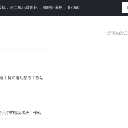
，耐二氧化碳摇床 ，细胞培养瓶， 87050
您现在的位
384道手持式电动移液工作站