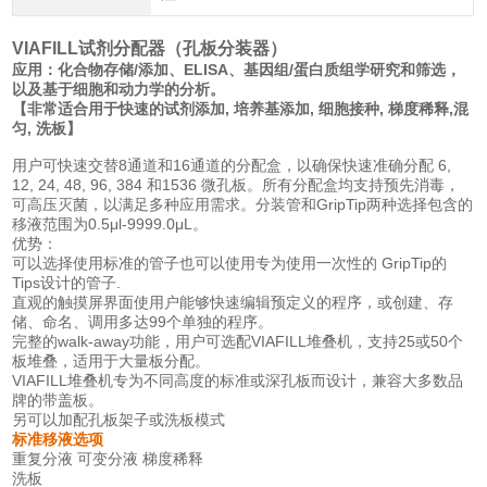
VIAFILL试剂分配器（孔板分装器）
应用：化合物存储/
添加、ELISA
、基因组/
蛋白质组学研究和筛选，
以及基于细胞和动力学的分析。
【非常适合用于快速的试剂添加, 培养基添加, 细胞接种, 梯度稀释,混
匀, 洗板】
用户可快速交替8通道和16通道的分配盒，以确保快速准确分配 6,
12, 24, 48, 96, 384 和1536 微孔板。所有分配盒均支持预先消毒，
可高压灭菌，以满足多种应用需求。分装管和GripTip两种选择包含的
移液范围为0.5μl-9999.0μL。
优势：
可以选择使用标准的管子也可以使用专为使用一次性的 GripTip的
Tips设计的管子.
直观的触摸屏界面使用户能够快速编辑预定义的程序，或创建、存
储、命名、调用多达99个单独的程序。
完整的walk-away功能，用户可选配VIAFILL堆叠机，支持25或50个
板堆叠，适用于大量板分配。
VIAFILL堆叠机专为不同高度的标准或深孔板而设计，兼容大多数品
牌的带盖板。
另可以加配孔板架子或洗板模式
标准移液选项
重复分液 可变分液 梯度稀释
洗板