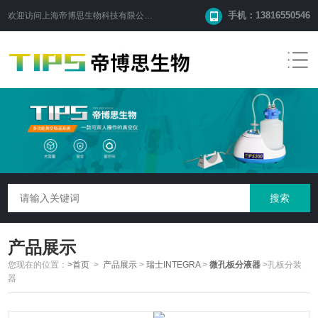
手机：13816550546
欢迎访问
上海帝博思生物科技有限公司
网站！
产品展示
您现在的位置：
>首页
>
产品展示
>
瑞士INTEGRA
>
微孔板分液器
>孔板分装
器