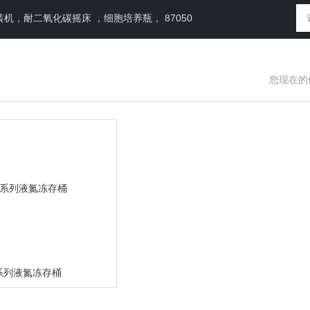
，耐二氧化碳摇床 ，细胞培养瓶， 87050
您现在的
 系列液氮冻存桶