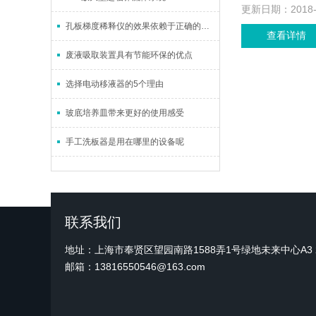
更新日期：
2018
孔板梯度稀释仪的效果依赖于正确的使用与维护
查看详情
废液吸取装置具有节能环保的优点
选择电动移液器的5个理由
玻底培养皿带来更好的使用感受
手工洗板器是用在哪里的设备呢
联系我们
地址：上海市奉贤区望园南路1588弄1号绿地未来中心A3 2
邮箱：13816550546@163.com