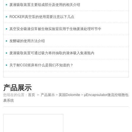
废液吸取装置主要组成部分及使用的相关介绍
ROCKER真空泵的使用需要注意以下几点
真空安全吸液仪常被生物实验室应用于生物废液处理环节中
发酵罐的使用方法介绍
废液吸取装置可通过吸力将待抽取的液体吸入集液瓶内
关于耐CO2摇床有什么是我们不知道的？
产品展示
您现在的位置：
首页
>
产品展示
>
英国Dolomite
>
μEncapsulator微流控细胞包
裹系统