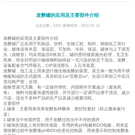
发酵罐的应用及主要部件介绍
点击次数：5267 更新时间：2021-01-12
发酵罐的应用及主要部件介绍
发酵罐广泛应用于乳制品、饮料、生物工程、制药、精细化工等行
业，罐体设有夹层、保温层、可加热、冷却、保温。罐体与上下填充
头（或锥形）均采用旋压R角加工，罐内壁经镜面抛光处理，无卫生
死角，而全封闭设计确保物料始终处一无污染的状态下混合、发酵，
设备配备空气呼吸孔，CIP清洗喷头，人孔等装置。
发酵罐，指工业上用来进行微生物发酵的装置。其主体一般为用不锈
钢板制成的主式圆筒，其容积在1m³至数百m³。在设计和加工中应注
意结构严密，合理。
能耐受蒸汽灭菌、有一定操作弹性、内部附件尽量减少（避免死
角）、物料与能量传递性能强，并可进行一定调节以便于清洗、减少
污染，适合于多种产品的生产以及减少能量消耗。
主要部件
1.罐体：主要用来培养发酵各种菌体，密封性要好（防止菌体被污
染）
2.罐体当中有搅拌桨，用于发酵过程当中不停的搅拌
3.罐体的顶盘上有控制传感器，常用的有pH电极和DO电极，用来监
测发酵过程中发酵液pH和DO的变化控制器，用来显示和控制发酵条