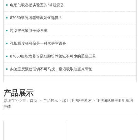
电动助吸器是实验室的*常规设备
87050细胞培养管该如何选择？
超临界气凝胶干燥系统
孔板梯度稀释仪是一种实验室设备
87050细胞培养管是细胞培养领域不可少的重要工具
实验室废液处理切不可马虎，废液吸取装置来帮忙
产品展示
您现在的位置：
首页
>
产品展示
>
瑞士TPP培养耗材
>
TPP细胞培养皿组织培
养碟