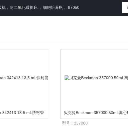
，耐二氧化碳摇床 ，细胞培养瓶， 87050
 342413 13.5 mL快封管
型号：
357000