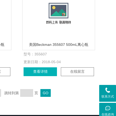
心瓶
美国Beckman 355607 500mL离心瓶
型号：
355607
更新日期：
2018-05-04
言
查看详情
在线留言
跳转到第
页
联系方式
在线咨询