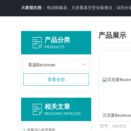
大家都在搜：
电动助吸器，大容量真空安全吸液仪，试剂分装机
产品展示
产品分类
PRODUCTS
美国Beckman
查看全部
相关文章
RELEVANT ARTICLES
贝克曼Beckman
型号：
342413
低氧与心血管系统