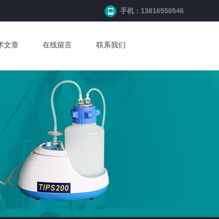
手机：13816550546
术文章
在线留言
联系我们