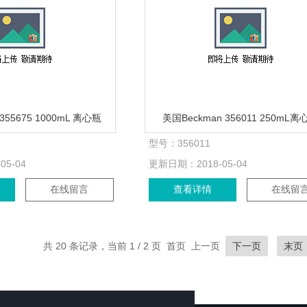
355675 1000mL 离心瓶
美国Beckman 356011 250mL离
型号：
356011
-05-04
更新日期：
2018-05-04
在线留言
查看详情
在线留
共 20 条记录，当前 1 / 2 页 首页 上一页
下一页
末页