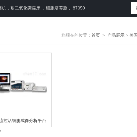
，耐二氧化碳摇床 ，细胞培养瓶， 87050
您现在的位置：
首页
>
产品展示
>
美国 
n 微流控活细胞成像分析平台
Z