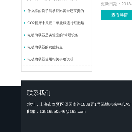
更新日期：
2018
什么样的袋子能承载比黄金还宝贵的液体？
查看详情
CO2摇床中采用二氧化碳进行细胞培养的原因
电动助吸器是实验室的*常规设备
电动助吸器的功能特点
电动助吸器使用相关事项说明
联系我们
地址：上海市奉贤区望园南路1588弄1号绿地未来中心A3 2
邮箱：13816550546@163.com