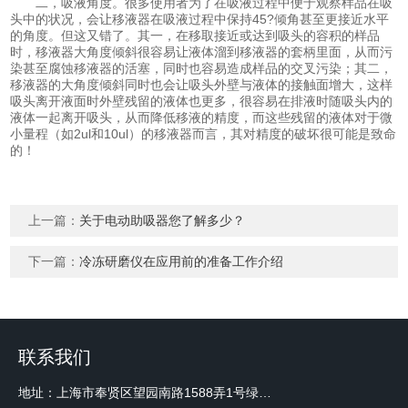
二，吸液角度。很多使用者为了在吸液过程中便于观察样品在吸
头中的状况，会让移液器在吸液过程中保持45?倾角甚至更接近水平
的角度。但这又错了。其一，在移取接近或达到吸头的容积的样品
时，移液器大角度倾斜很容易让液体溜到移液器的套柄里面，从而污
染甚至腐蚀移液器的活塞，同时也容易造成样品的交叉污染；其二，
移液器的大角度倾斜同时也会让吸头外壁与液体的接触面增大，这样
吸头离开液面时外壁残留的液体也更多，很容易在排液时随吸头内的
液体一起离开吸头，从而降低移液的精度，而这些残留的液体对于微
小量程（如2ul和10ul）的移液器而言，其对精度的破坏很可能是致命
的！
上一篇：
关于电动助吸器您了解多少？
下一篇：
冷冻研磨仪在应用前的准备工作介绍
联系我们
地址：上海市奉贤区望园南路1588弄1号绿地未来中心A3 2110室