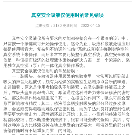
真空安全吸液仪使用时的常见错误
点击次数：2180 更新时间：2022-04-15
真空安全吸液仪所有要求的功能都被整合在一个紧凑的设计中，
只需按一个按键就可开始操作使用。迄今为止，吸液和废液处理应用
都是使用噪音大、复杂和不协调的“自制”系统或直接连接到实验室的
真空系统上来操作。而后者常常要污染整个真空系统。真空安全吸液
仪是一种便捷而经济的处理液体废物的解决方案，是一个紧凑的、采
用独立真空源（泵）的一体化真空操作系统。
真空安全吸液仪使用时的常见错误：
一，装吸头。在移液器使用频繁的实验室里，常常可以听到敲击
吸头的声音此起彼伏，颇有为枯燥的实验室生活增添点音乐的味道。
走进细看，原来是使用者怕吸头不能装紧，在吸头装到移液器上之
后，在吸头盒里再敲击几次，希望通过这种冲击力来保证移液的密封
性。那这种操作错在哪里呢？其一，在撞击的作用下，吸头可能会变
形而影响移液精度；其二，移液器套柄接触吸头的部分经过多次摩
擦，会逐渐变得粗糙而难以保证密封性，而为了达到良好的密封性就
需要更大的撞击力，恶性循环就此开始；其三，小量程的移液器的套
柄都比较细，在不断撞击的摧残下，很有可能变成钓鱼钩；其四，有
时这种冲击力比移液器掉在地上承受的力还要大，移液器里的部分精
密部件随时有不堪重负而罢工的可能。