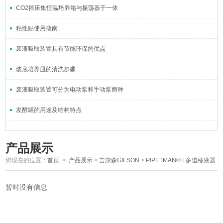
CO2摇床集恒温培养箱与振荡器于一体
粘性贴使用指南
废液吸取装置具有节能环保的优点
玻底培养皿的清洗步骤
废液吸取装置可分为电动泵和手动泵两种
发酵罐的用途及结构特点
产品展示
您现在的位置：
首页
>
产品展示
>
吉尔森GILSON
>
PIPETMAN® L多道移液器
暂时没有信息