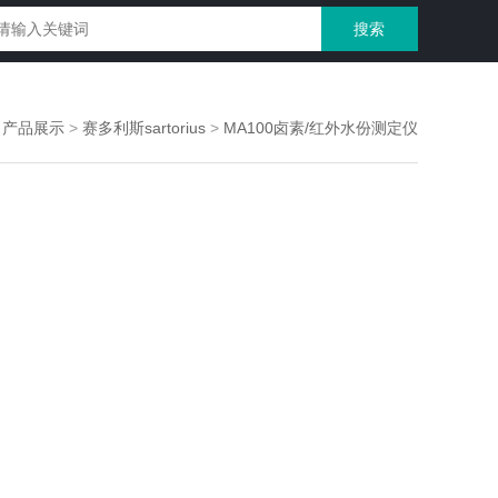
>
产品展示
>
赛多利斯sartorius
>
MA100卤素/红外水份测定仪