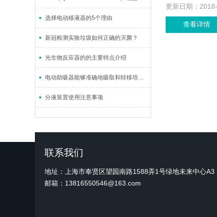
更新日期：
2018
选择电动移液器的5个理由
查看详情
新冠检测实验垃圾如何正确的灭菌？
光生物反应器的的主要特点介绍
电动助吸器能够准确地吸取和转移培养基、细胞悬液
分液装置使用注意事项
联系我们
地址：上海市奉贤区望园南路1588弄1号绿地未来中心A3 2
邮箱：13816550546@163.com