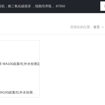
，耐二氧化碳摇床 ，细胞培养瓶， 87050
您现在的位置：
首页
德国/赛多利斯 MA100卤素/红外水份测定仪