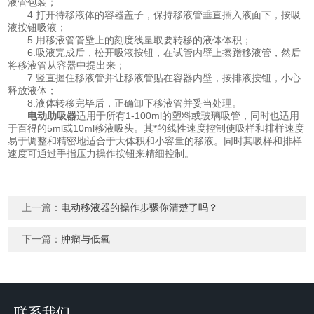
液管包装；
4.打开待移液体的容器盖子，保持移液管垂直插入液面下，按吸
液按钮吸液；
5.用移液管管壁上的刻度线量取要转移的液体体积；
6.吸液完成后，松开吸液按钮，在试管内壁上擦蹭移液管，然后
将移液管从容器中提出来；
7.竖直握住移液管并让移液管贴在容器内壁，按排液按钮，小心
释放液体；
8.液体转移完毕后，正确卸下移液管并妥当处理。
电动助吸器
适用于所有1-100ml的塑料或玻璃吸管，同时也适用
于百得的5ml或10ml移液吸头。其*的线性速度控制使吸样和排样速度
易于调整和精密地适合于大体积和小容量的移液。同时其吸样和排样
速度可通过手指压力操作按钮来精细控制。
上一篇：
电动移液器的操作步骤你清楚了吗？
下一篇：
肿瘤与低氧
联系我们