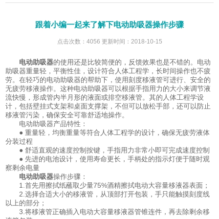
跟着小编一起来了解下电动助吸器操作步骤
点击次数：4056 更新时间：2018-10-15
电动助吸器
的使用还是比较简便的，反馈效果也是不错的。电动
助吸器重量轻，平衡性佳，设计符合人体工程学，长时间操作也不疲
劳。在轻巧的电动助吸器的帮助下，使用刻度移液管可进行、安全的
无疲劳移液操作。这种电动助吸器可以根据手指用力的大小来调节液
流快慢，形成管内半月形的液面或排空移液管。其的人体工程学设
计，包括壁挂式支架和桌面支撑架，不但可以放松手部，还可以防止
移液管污染，确保安全可靠舒适地操作。
电动助吸器产品特性：
● 重量轻，均衡重量等符合人体工程学的设计，确保无疲劳液体
分装过程
● 舒适直观的速度控制按键，手指用力非常小即可完成速度控制
● 先进的电池设计，使用寿命更长，手柄处的指示灯便于随时观
察剩余电量
电动助吸器
操作步骤：
1.首先用擦拭纸蘸取少量75%酒精擦拭电动大容量移液器表面；
2.选择合适大小的移液管，从顶部打开包装，手只能触摸刻度线
以上的部分；
3.将移液管正确插入电动大容量移液器管锥连件，再去除剩余移