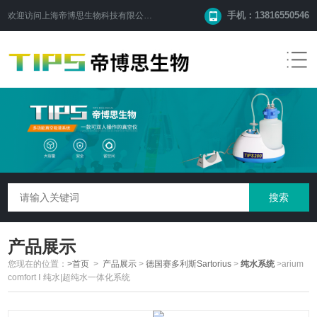
手机：13816550546
欢迎访问
上海帝博思生物科技有限公司
网站！
产品展示
您现在的位置：
>首页
>
产品展示
>
德国赛多利斯Sartorius
>
纯水系统
>arium
comfort Ⅰ 纯水|超纯水一体化系统