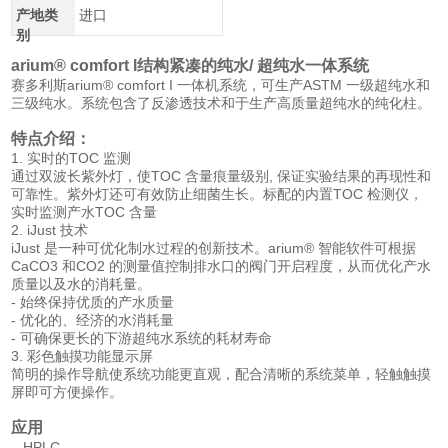
产地类
进口
别
arium® comfort I结构紧凑的纯水/ 超纯水一体系统
赛多利斯arium® comfort I 一体机系统，可生产ASTM 一级超纯水和
三级纯水。系统包含了反渗透技术和于生产高质量超纯水的纯化柱。
特点介绍：
1. 实时的TOC 监测
通过双波长紫外灯，使TOC 含量痕量级别, 保证实验结果的再现性和
可靠性。紫外灯还可有效防止细菌生长。标配的内置TOC 检测仪，
实时监测产水TOC 含量
2. iJust 技术
iJust 是一种可优化制水过程的创新技术。arium® 智能软件可根据
CaCO3 和CO2 的测量值控制排水口的阀门开启程度，从而优化产水
质量以及水的消耗量。
- 始终保持优质的产水质量
- 优化的、经济的水消耗量
- 可确保更长的下游超纯水系统的耗材寿命
3. 彩色触摸功能显示屏
简明的操作导航使系统功能更直观，配合清晰的系统菜单，轻触触摸
屏即可方便操作。
应用
– HPLC