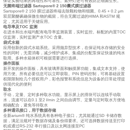
保证实验结果的再现性和可靠性。紫外灯还可有效防止细菌生长。
无菌终端过滤器 Sartopore® 2 150囊式膜过滤器
Sartopore® 2 150 膜过滤器终端去除颗粒物和细菌。0.45 + 0.2 μm
双层聚醚砜确保微生物的截留，符合无菌过滤的HIMA 和ASTM 规
定，尤其适用于关键应用。
电导率及TOC 监测
在进水和出水端均配有电导率监测装置，实时监控。标配的内置TOC
仪监测，实时监测产水TOC 含量。
袋式水箱
应用创新的袋式水箱系统。采用抛弃型技术，在保证纯水存储的安全
性的同时，无需消毒，减少维护成本。集成的分配泵保证快速的纯水
取用。多种水箱体积可根据需要进行选择。
操作面板
新开发的操作面板，具有玻璃界面和触摸屏功能，集成文本支持，使
用方便。所有必要信息可以立即获取。PIN 密码控制，可将基础设置
权限限制给几个授权用户，彩色报警和系统信息为设备的日常处理提
供现代化的便利
取水
手动，定量、定时多种取水功能。显示屏上的滑块可以连续手动取
水，流速可以在0.1 至2 l/min 之间自由调节。定量与定时取水方便地
精确配合，避免等待取水
多种通讯接口，用于数据存储
全新arium® 纯水系统具有各种电子接口，尤其能通过SD 卡储存数
据，满足法规对于数据存储及备份得要求。还可选择数据传送至打印
机或通过RS-232 串行接口及以太网连接至PC