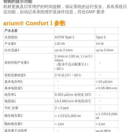
智能的提示功能
耗材更换及日常维护的时间提醒，保证系统的运行安全。具有系统日
志功能，自动记录系统维护及操作信息，符合GMP 要求
arium® Comfort
Ⅰ
参数
产水水质
水质级别
ASTM Type 1
Type 3
产水量6
120 l/h
16 l/h
出水流速4
up to 2 l/min
up to 3 l/min
2 l/min in 100 ml, 1 l or 5 l
steps,
容积控制产水量4
-
（取决于总分配量 0,1 l
~60 l）
容积流量精度5
3 % (0.25 l ~ 60 l)
-
基本电导率5
-
< 20 μS/cm
基本电阻值5
-
< 0.05 MΩ×cm
电导率1
0.055 μS/cm 补偿至 25℃
-
电阻值1
18.2 MΩ×cm 补偿至25℃
-
TOC 含量
3 < 2 ppb
-
< 1 CFU/1,000
微生物含量2
< 1 CFU/1,000 ml
ml
颗粒物含量2
< 1/ml
< 1/ml
基本离子去除率
-
up to 98%