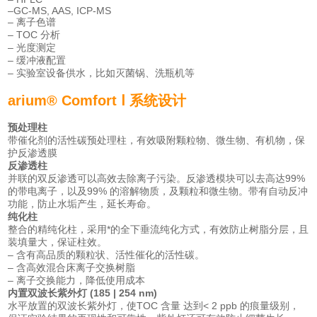
–GC-MS, AAS, ICP-MS
– 离子色谱
– TOC 分析
– 光度测定
– 缓冲液配置
– 实验室设备供水，比如灭菌锅、洗瓶机等
arium® Comfort Ⅰ 系统设计
预处理柱
带催化剂的活性碳预处理柱，有效吸附颗粒物、微生物、有机物，保
护反渗透膜
反渗透柱
并联的双反渗透可以高效去除离子污染。反渗透模块可以去高达99%
的带电离子，以及99% 的溶解物质，及颗粒和微生物。带有自动反冲
功能，防止水垢产生，延长寿命。
纯化柱
整合的精纯化柱，采用*的全下垂流纯化方式，有效防止树脂分层，且
装填量大，保证柱效。
– 含有高品质的颗粒状、活性催化的活性碳。
– 含高效混合床离子交换树脂
– 离子交换能力，降低使用成本
内置双波长紫外灯 (185 | 254 nm)
水平放置的双波长紫外灯，使TOC 含量 达到< 2 ppb 的痕量级别，