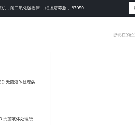
，耐二氧化碳摇床 ，细胞培养瓶， 87050
您现在的位
l 3D 无菌液体处理袋