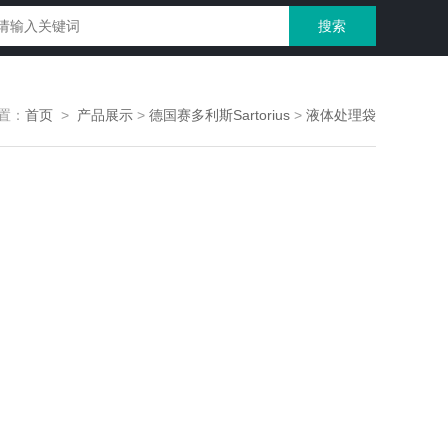
置：
首页
>
产品展示
>
德国赛多利斯Sartorius
>
液体处理袋