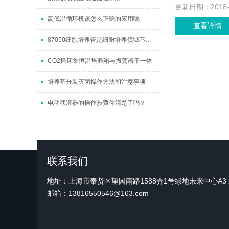
更新日期：
2018
高低温循环机该怎么正确的应用呢
查看详情
87050细胞培养管是细胞培养领域不可少的重要工具
CO2摇床集恒温培养箱与振荡器于一体
培养基分装灭菌操作方法和注意事项
电动移液器的操作步骤你清楚了吗？
联系我们
地址：上海市奉贤区望园南路1588弄1号绿地未来中心A3 2
邮箱：13816550546@163.com