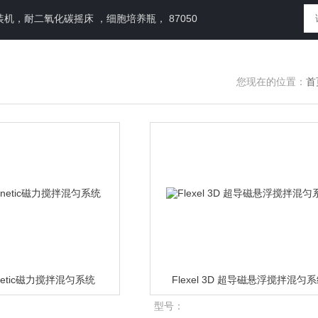
，耐二氧化碳摇床 ，细胞培养瓶， 87050
您现在的位置：
首
agnetic磁力搅拌混匀系统
Flexel 3D 超导磁悬浮搅拌混匀
型号：