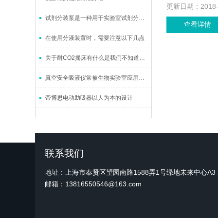
更新日期：
2018
试剂分装泵是一种用于实验室试剂分装的工具
查看详情
在使用分液装置时，需要注意以下几点
关于耐CO2摇床有什么是我们不知道的？
真空安全吸液仪常被生物实验室应用于生物废液处理环节中
帝博思电动助吸器以人为本的设计
联系我们
地址：上海市奉贤区望园南路1588弄1号绿地未来中心A3 2
邮箱：13816550546@163.com