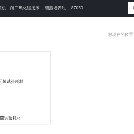
，耐二氧化碳摇床 ，细胞培养瓶， 87050
您现在的位置
无菌试验耗材