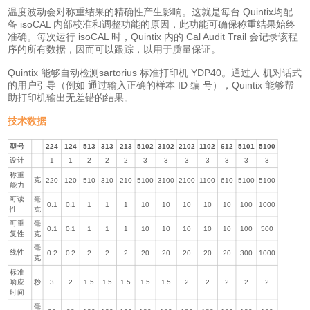
温度波动会对称重结果的精确性产生影响。这就是每台 Quintix均配
备 isoCAL 内部校准和调整功能的原因，此功能可确保称重结果始终
准确。每次运行 isoCAL 时，Quintix 内的 Cal Audit Trail 会记录该程
序的所有数据，因而可以跟踪，以用于质量保证。
Quintix 能够自动检测sartorius 标准打印机 YDP40。通过人 机对话式
的用户引导（例如 通过输入正确的样本 ID 编 号），Quintix 能够帮
助打印机输出无差错的结果。
技术数据
型号
224
124
513
313
213
5102
3102
2102
1102
612
5101
5100
设计
1
1
2
2
2
3
3
3
3
3
3
3
称重
克
220
120
510
310
210
5100
3100
2100
1100
610
5100
5100
能力
可读
毫
0.1
0.1
1
1
1
10
10
10
10
10
100
1000
性
克
可重
毫
0.1
0.1
1
1
1
10
10
10
10
10
100
500
复性
克
毫
线性
0.2
0.2
2
2
2
20
20
20
20
20
300
1000
克
标准
响应
秒
3
2
1.5
1.5
1.5
1.5
1.5
2
2
2
2
2
时间
毫