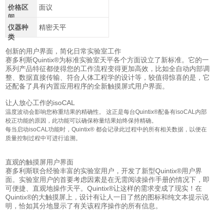
价格区
面议
间
仪器种
精密天平
类
创新的用户界面，简化日常实验室工作
赛多利斯Quintix®为标准实验室天平各个方面设立了新标准。它的一
系列产品特征都使得您的工作流程变得更加高效，比如全自动内部调
整、数据直接传输、符合人体工程学的设计等，较值得惊喜的是，它
还配备了具有内置应用程序的全新触摸屏式用户界面。
让人放心工作的isoCAL
温度波动会影响您称重结果的精确性。 这正是每台Quintix®配备有isoCAL内部
校正功能的原因，此功能可以确保称量结果始终保持精确。
每当启动isoCAL功能时，Quintix® 都会记录此过程中的所有相关数据，以便在
质量控制过程中可进行追溯。
直观的触摸屏用户界面
赛多利斯联合经验丰富的实验室用户，开发了新型Quintix®用户界
面。实验室用户的首要考虑因素是在无需阅读操作手册的情况下，即
可便捷、直观地操作天平。Quintix®让这样的需求变成了现实！在
Quintix®的大触摸屏上，设计有让人一目了然的图标和纯文本提示说
明，恰如其分地显示了有关该程序操作的所有信息。