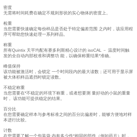
密度
无需将时间耗费在确定不规则形状的实心物体的密度上。
检重
当您需要快速确定每份样品是否处于特定偏差范围 之内时，该应用程
序可帮助您快速处理一系列样品。
称重
所有Quintix 天平均配有赛多利斯精心设计的 isoCAL － 温度时间触
发的全自动内部校准和调整功 能，以确保称重结果*准确。
峰值保持
该功能被激活时，会锁定 一个时间段内的最大读数；还可用于显示屏
被大体积样品遮挡时锁定读数。
不稳定称重
当您需要在*不稳定的环境下称重，或者想要测 量好动的小鼠的重量
时， 该功能可提供稳定的结果。
百分比
在您需要确定样本与参考标准之间的百分比偏差时，能够方便地对样
本进行比较。
计数
在您需要了解一个包装袋 内有多少件*相同的部件（例如药片）时，