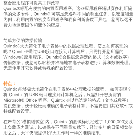
整合应用程序可提高工作效率
Quintix®标配有便捷的内置应用程序。这些应用程序辅以赛多利斯提
供的众多附件，Quintix® 可满足您各种不同的称重任务。以密度测量
为例，利用内置的密度应用程序和赛多利斯密度工具包，您可以毫不
费力地测定固体和液体的密度。
简单方便的数据传输
Quintix®大大简化了电子表格中的数据处理过程。它是如何实现的
呢？Quintix®通过USB接口连接到计算机后，只需打开您所需的
Windows®应用程序。Quintix®会根据您选定的格式（文本或数字）
传输数据，使您可以轻松并准确地在电子表格进行计算和数据处理。
无需使用其它软件或特殊的配置设置。
特点：
Quintix 能够极大地简化在电子表格中处理数据的流程。 如何实现？
将 Quintix 的 USB 端口连接到计算机之后，只需打开您所需的
Microsoft® Office 程序。Quintix 会以您选定的格式（文本或数字）
提供数据，便于轻松而准确的电子表格计算。不需要使用其它软件或
特殊配置设置。
在严苛的“模拟测试室”内，Quintix 的测试样机经过了 1,000,000次以
上负载应力测试，以确保在不同重量负载下，经过多年的日常频繁使
用之后，天平仍能提供如*天工作时一样的准确结果。