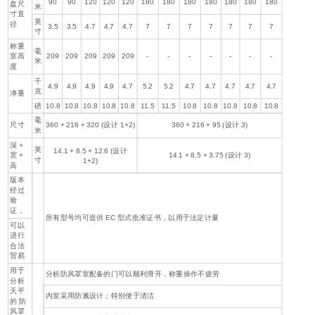
90
90
120
120
120
180
180
180
180
180
180
180
盘尺
米
寸直
英
径
3.5
3.5
4.7
4.7
4.7
7
7
7
7
7
7
7
寸
称重
毫
室高
209
209
209
209
209
-
-
-
-
-
-
-
米
度
千
4.9
4.9
4.9
4.9
4.7
5.2
5.2
4.7
4.7
4.7
4.7
4.7
克
净重
磅
10.8
10.8
10.8
10.8
10.8
11.5
11.5
10.8
10.8
10.8
10.8
10.8
毫
尺寸
360 + 216 + 320 (设计 1+2)
360 + 216 + 95 (设计 3)
米
深 +
英
14.1 + 8.5 + 12.6 (设计
宽 +
14.1 + 8.5 + 3.75 (设计 3)
寸
1+2)
高
版本
经过
验
证，
所有型号均可提供 EC 型式批准证书，以用于法定计量
可以
进行
合法
贸易
用于
分析防风罩室配备的门可以顺利滑开，称重操作不疲劳
分析
天平
内室采用防溅设计；特别便于清洁
的 防
风罩