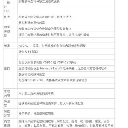
所有的称盘均可独立清洁或更换
（设
计
1+2）
机壳
机壳采用防化学品表面处理，最便于清洁
赛多利斯称重传感器
称重
安装在由特殊铝合金制成的重型模铸板上
传感
保证了称重结果的稳定性和可重复性，温度依赖性最低
器
校准
isoCAL － 温度、时间触发的全自动内部校准和调整
迷你 USB 端口
自动识别赛多利斯 YDP30 或 YDP40 打印机
接口
直接传输数据至 Microsoft Excel® 电子表格，无需使用其它任何软件
数据输出间隔可设定
可选择SBI 和 XBPI，表格格式或文本格式的传输协议
管理
用于防止意外更改的菜单锁
员锁
防尘
提供额外的防尘和防划伤防护；是天平的标准配置
罩
防盗
肯辛顿锁，可连接防盗锁链
装置
内置
支持用户的实验室应用程序，例如配方、组分、统计数据、密度、百分
应用
比、称重； 以及转换、不稳定称重、检重、峰值保持、计数等标准应用程