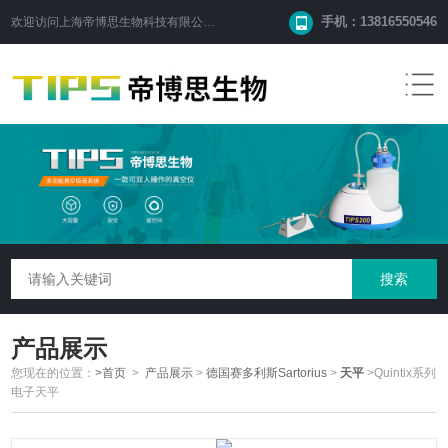
手机：13816550546
欢迎访问
上海帝博思生物科技有限公司
网站！
产品展示
您现在的位置：
>首页
>
产品展示
>
德国赛多利斯Sartorius
>
天平
>Quintix系列
电子天平