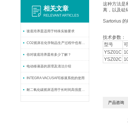
这种方法是
相关文章
离，以及砝
RELEVANT ARTICLES
Sartor
玻底培养皿适用于特殊实验要求
技术参数：
CO2摇床在化学制品生产过程中也有应用
型号
YSZ01C
1
你对玻底培养皿有多少了解？
YSZ02C
1
电动移液器的原理及清洁介绍
INTEGRA VACUSAFE移液系统的使用
耐二氧化碳摇床适用于长时间高强度工作
产品咨询