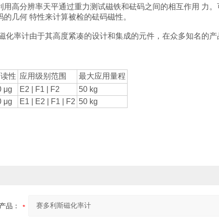
利用高分辨率天平通过重力测试磁铁和砝码之间的相互作用 力
码的几何 特性来计算被检的砝码磁性。
ius 的磁化率计由于其高度紧凑的设计和集成的元件，在众多知名的
可读性
应用级别范围
最大应用量程
0 μg
E2 | F1 | F2
50 kg
0 μg
E1 | E2 | F1 | F2
50 kg
产品：