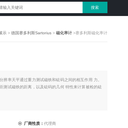
展示
>
德国赛多利斯Sartorius
>
磁化率计
>赛多利斯磁化率计
分辨率天平通过重力测试磁铁和砝码之间的相互作用 力。
距测试磁铁的距离，以及砝码的几何 特性来计算被检的砝
厂商性质：
代理商