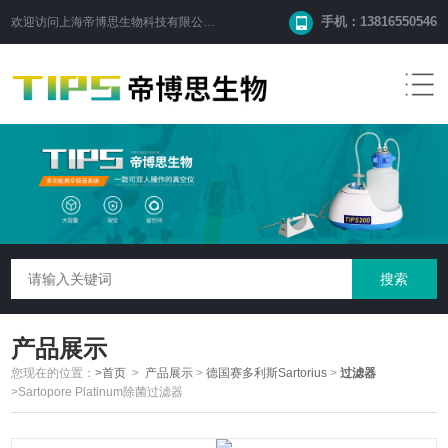
手机：13816550546
欢迎访问
上海帝博思生物科技有限公司
网站！
产品展示
您现在的位置：
>首页
>
产品展示
>
德国赛多利斯Sartorius
>
过滤器
>Sartopore Platinum除菌过滤器