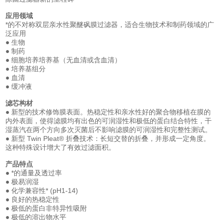
应用领域
*的不对称双层亲水性聚醚砜膜过滤器，适合生物技术和制药领域的广
泛应用
● 生物
● 制药
● 细胞培养培养基（无血清或含血清）
● 培养基组分
● 血清
● 缓冲液
滤芯构材
● 新型的技术修饰膜表面。热稳定性和亲水性好的聚合物移植在膜的
内外表面，使得滤膜均有出色的可润湿性和极低的蛋白结合特性，干
湿蒸汽在两个方向多次灭菌后不影响滤膜的可润湿性和完整性测试。
● 新型 Twin Pleat® 折叠技术：长短交替的折叠，并形成一定角度。
这种特殊设计增大了有效过滤面积。
产品特点
● *的通量及透过率
● 极易润湿
● 化学兼容性* (pH1-14)
● 良好的热稳定性
● 极低的蛋白非特异性吸附
● 极低的溶出物水平