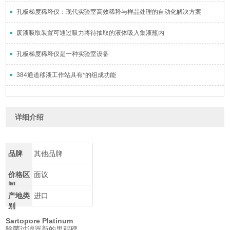
孔板梯度稀释仪：现代实验室高效稀释与样品处理的自动化解决方案
废液吸取装置可通过吸力将待抽取的液体吸入集液瓶内
孔板梯度稀释仪是一种实验室设备
384通道移液工作站具有*的组成功能
详细介绍
品牌
其他品牌
价格区
面议
间
产地类
进口
别
Sartopore Platinum
除菌过滤器新的里程碑