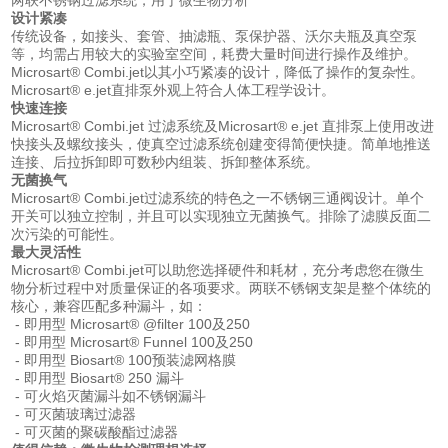
设计紧凑
传统设备，如接头、套管、抽滤瓶、泵保护器、沃尔夫瓶及真空泵
等，均需占用较大的实验室空间，耗费大量时间进行操作及维护。
Microsart® Combi.jet以其小巧紧凑的设计，降低了操作的复杂性。
Microsart® e.jet直排泵外观上符合人体工程学设计。
快速连接
Microsart® Combi.jet 过滤系统及Microsart® e.jet 直排泵上使用改进
快接头及螺纹接头，使真空过滤系统创建变得简便快捷。简单地推送
连接、后拉拆卸即可数秒内组装、拆卸整体系统。
无菌换气
Microsart® Combi.jet过滤系统的特色之一不锈钢三通阀设计。单个
开关可以独立控制，并且可以实现独立无菌换气。排除了滤膜反面二
次污染的可能性。
最大灵活性
Microsart® Combi.jet可以助您选择硬件和耗材，充分考虑您在微生
物分析过程中对质量保证的各项要求。两联不锈钢支架是整个体统的
核心，兼容匹配多种漏斗，如：
- 即用型 Microsart® @filter 100及250
- 即用型 Microsart® Funnel 100及250
- 即用型 Biosart® 100预装滤网格膜
- 即用型 Biosart® 250 漏斗
- 可火焰灭菌漏斗如不锈钢漏斗
- 可灭菌玻璃过滤器
- 可灭菌的聚碳酸酯过滤器