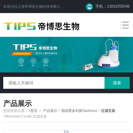
手机：13816550546
欢迎访问
上海帝博思生物科技有限公司
网站！
产品展示
您现在的位置：
>首页
>
产品展示
>
德国赛多利斯Sartorius
>
过滤支架
>Microsart Combi 过滤支架