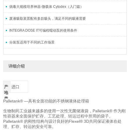
病毒大规模培养神器-微载体 Cytodex（入门篇）
废液吸取装置配有多款吸头，满足不同的吸液需要
INTEGRA DOSE IT可编程蠕动泵的使用条件
分装泵适用于不同的工作场景
详细介绍
产
进口
地
类
Palletank® —具有全面功能的不锈钢液体处理箱
别
生物制药工业越来越多的使用一次性无菌储液袋，Palletank® 作为刚
性容器来全面保护贮存、工艺处理、转运过程中所用的袋子。
Palletank® 的刚性结构与设计良好的Flexel® 3D共同保证液体在处
理、贮存、转运的安全可靠。