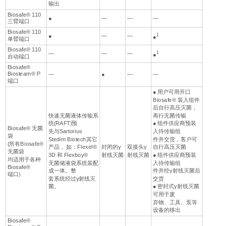
输出
Biosafe® 110
●
—
—
—
三臂端口
Biosafe® 110
1
●
—
—
●
单臂端口
Biosafe® 110
1
—
—
—
●
自动端口
Biosafe®
Biosteam® P
—
●
—
—
端口
● 用户可用开口
Biosafe® 装入组件
后自行高压灭菌，
快速无菌液体传输系
再行无菌传输
统(RAFT)预
● 组件供应商预装
Biosafe® 无菌
先与Sartorius
入待传输组
袋
Stedim Biotech其它
件并交货，客户可
(所有Biosafe®
产品， 如：Flexel®
封闭的γ
双接头γ
自行高压灭菌
无菌袋
3D 和 Flexboy®
射线灭菌
射线灭菌
● 组件供应商预装
均适用于各种
无菌储液袋系统装配
入待传输组
Biosafe®
成一体。整
件并经γ射线灭菌后
端口)
套系统经过γ射线灭
交货
菌。
● 密封式γ射线灭菌
可用于废
弃物、工具、泵等
设备的移出
Biosafe®