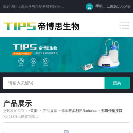
手机：13816550546
欢迎访问
上海帝博思生物科技有限公司
网站！
产品展示
您现在的位置：
>首页
>
产品展示
>
德国赛多利斯Sartorius
>
无菌传输接口
>Biosafe无菌传输端口