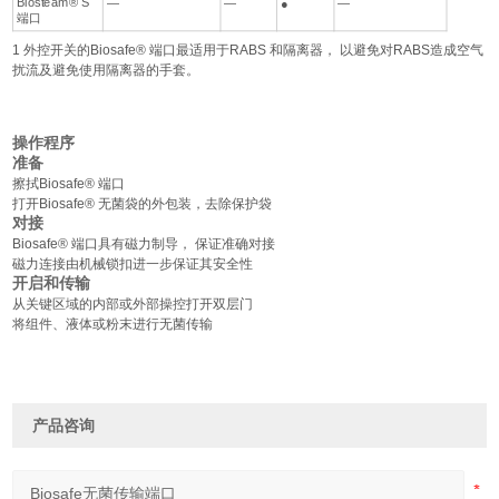
Biosteam® S
—
—
●
—
端口
1 外控开关的Biosafe® 端口最适用于RABS 和隔离器， 以避免对RABS造成空气
扰流及避免使用隔离器的手套。
操作程序
准备
擦拭Biosafe® 端口
打开Biosafe® 无菌袋的外包装，去除保护袋
对接
Biosafe® 端口具有磁力制导， 保证准确对接
磁力连接由机械锁扣进一步保证其安全性
开启和传输
从关键区域的内部或外部操控打开双层门
将组件、液体或粉末进行无菌传输
产品咨询