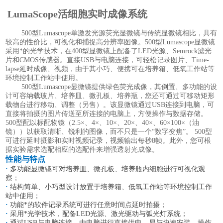
LumaScope活细胞实时成像系统
500型Lumascope单激发光源荧光显微镜与传统显微镜相比，具有
较高的性价比，可视化和捕捉高分辨率图像。500型Lumascope显微镜
采用*的光学技术，在400型显微镜上配备了LED光源、Semrock滤光
片和CMOS传感器。直接USB与电脑连接，可轻松记录图片、Time-
lapse延时成像、视频，由于其小巧、便携可在培养箱、低氧工作站等
环境控制工作站中使用。
500型Lumascope显微镜提供绿色荧光成像，其倒置、多功能的设
计可容纳载玻片、培养皿、微孔板、培养瓶，您还可通过可移动矩形
载物台进行移动、调整（另售）。该显微镜通过USB连接到电脑，可
直接将拍摄的图片传送至所连接的电脑上，方便操作与数据存储。
500型配以标配物镜（2.5×、4×、10×、20×、40×、60×100×（油
镜））以获取清晰、锐利的图像，而不只是一个“数字变焦”。 500型
可进行延时摄影和实时视频记录，视频输出每秒8帧。此外，您可根
据实验需求选配相应的选配件来增强透射光成像。
性能与特点
·
多功能显微镜可对培养皿、微孔板、培养瓶内细胞进行可视化观
察；
·
结构简单、小巧型设计放置于培养箱、低氧工作站等环境控制工作
站中使用；
·
功能*的软件记录系统可进行任意时间点延时拍摄；
·
采用*光学技术，配备LED光源、激光驱动与弧光灯系统；
·
通过USB与电脑连接，由电脑进行直接供电，易与快速安装，操作