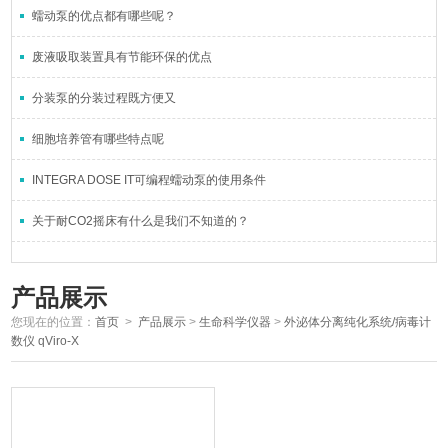
蠕动泵的优点都有哪些呢？
废液吸取装置具有节能环保的优点
分装泵的分装过程既方便又
细胞培养管有哪些特点呢
INTEGRA DOSE IT可编程蠕动泵的使用条件
关于耐CO2摇床有什么是我们不知道的？
产品展示
您现在的位置：
首页
>
产品展示
>
生命科学仪器
>
外泌体分离纯化系统/病毒计
数仪 qViro-X