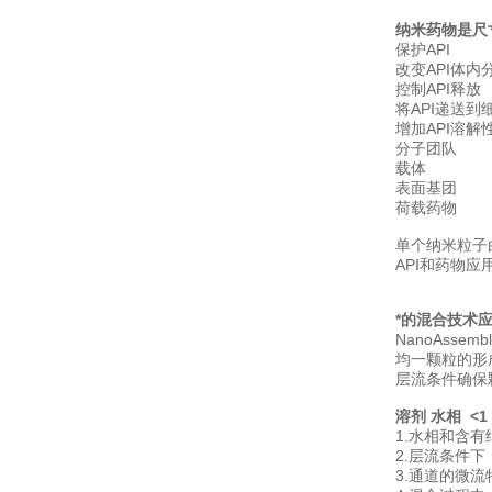
纳米药物是尺寸
保护API
改变API体内
控制API释放
将API递送到
增加API溶解
分子团队
载体
表面基团
荷载药物
单个纳米粒子
API和药物应
*的混合技术
NanoAss
均一颗粒的形
层流条件确保
溶剂 水相 <1
1.水相和含有
2.层流条件
3.通道的微