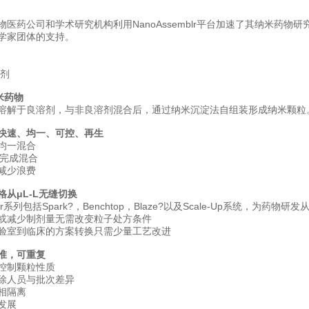
医药公司和学术研究机构利用NanoAssemblr平台加速了其纳米药物研究进
学家团体的支持。
制剂
米药物
溶解于良溶剂，与非良溶剂混合后，通过纳米沉淀法自组装形成纳米颗粒
快速、均一、可控、再生
均一混合
内完成混合
减少浪费
从μL-L无缝切换
mblr系列包括Spark?，Benchtop，Blaze?以及Scale-Up系统，
或减少制剂量无需改变粒子处方条件
验室到临床的方案转换只需少量工艺改进
准，可重复
控制颗粒性质
除人员与批次差异
相隔离
发展