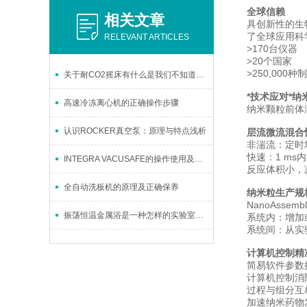
全球信赖
相关文章
具创新性的生物
了全球应用科
RELEVANT ARTICLES
>170台仪器
>20个国家
>250,000种
关于耐CO2摇床有什么是我们不知道的？
*技术应对*纳
高速冷冻离心机的正确操作步骤
纳米颗粒前体
认识ROCKER真空泵：原理与特点浅析
层流微流混合
非湍流：定时
快速：1 ms
INTEGRA VACUSAFE的操作使用及特点分析
反应体积小，
全自动洗板机的原理及正确保养
纳米粒生产规格
NanoAsse
振荡恒温金属浴是一种怎样的实验室仪器呢
系统内：增加
系统间：从实
计算机控制精
简易软件参数
计算机控制消
过程与组分互
加速纳米药物