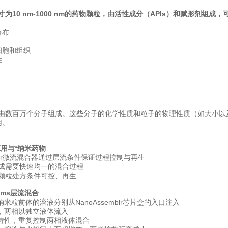
为10 nm-1000 nm的药物颗粒，由活性成分（APIs）和赋形剂组成，
分布
细胞和组织
性
由数百万个分子组成。这些分子的化学性质和粒子的物理性质（如大小以
用。
应用与*纳米药物
emblr微流混合器通过层流条件保证过程控制与再生
成需要快速均一的混合过程
颗粒处方条件可控、再生
 ms层流混合
纳米粒前体的溶液分别从NanoAssemblr芯片盒的入口注入
下，两相以独立液体流入
流特性，重复控制两相液体混合