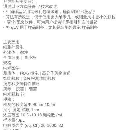
户也能从中受益）。
通过以下方式获得 了技术改进:
·
生物样品采用纳米孔包覆试剂，确保测量平稳运行
·
算法有所改进，便于使用更大纳米孔，或测量尺寸更小的颗粒
·
更*的配套软件，可为用户提供详尽指引和实时反馈
·
将 qEV 用于样品制备，尤其是细胞外囊泡 样品制备
主要应用
细胞外囊泡
外泌体 | 微粒
全血细胞 | 血小板
规格
纳米医学
脂质体 | 纳米/ 微泡 | 高分子药物输送
智能颗粒 | 免疫检测功能颗粒
病毒和疫苗特性描述
病毒 | 疫苗 | 细菌
纳米颗粒 的
规格：
检测的粒度范围 40nm-10μm
尺寸 测定 精度 1nm
浓度范围 10 5 -10 13 颗粒数 /mL
样本量40μL
电解质强度 (eq. Cl-) 20-1000mM