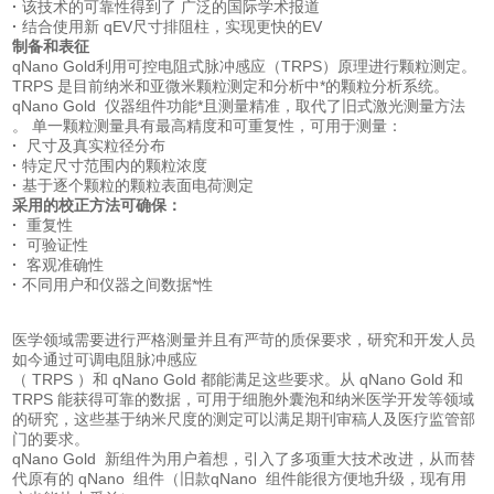
·
该技术的可靠性得到了 广泛的国际学术报道
·
结合使用新 qEV尺寸排阻柱，实现更快的EV
制备和表征
qNano Gold利用可控电阻式脉冲感应（TRPS）原理进行颗粒测定。
TRPS 是目前纳米和亚微米颗粒测定和分析中*的颗粒分析系统。
qNano Gold 仪器组件功能*且测量精准，取代了旧式激光测量方法
。 单一颗粒测量具有最高精度和可重复性，可用于测量：
·
尺寸及真实粒径分布
·
特定尺寸范围内的颗粒浓度
·
基于逐个颗粒的颗粒表面电荷测定
采用的校正方法可确保：
·
重复性
·
可验证性
·
客观准确性
·
不同用户和仪器之间数据*性
医学领域需要进行严格测量并且有严苛的质保要求，研究和开发人员
如今通过可调电阻脉冲感应
（ TRPS ）和 qNano Gold 都能满足这些要求。从 qNano Gold 和
TRPS 能获得可靠的数据，可用于细胞外囊泡和纳米医学开发等领域
的研究，这些基于纳米尺度的测定可以满足期刊审稿人及医疗监管部
门的要求。
qNano Gold 新组件为用户着想，引入了多项重大技术改进，从而替
代原有的 qNano 组件（旧款qNano 组件能很方便地升级，现有用