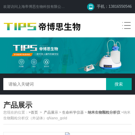
手机：13816550546
欢迎访问
上海帝博思生物科技有限公司
网站！
产品展示
您现在的位置：
>首页
>
产品展示
>
生命科学仪器
>
纳米生物颗粒分析仪
>纳米
生物颗粒分析仪（外泌体）qNano_gold