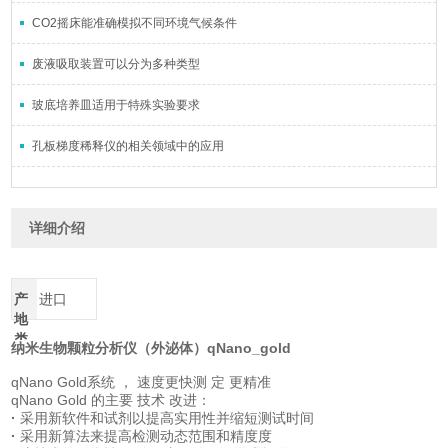
CO2摇床能准确模拟不同环境气候条件
废液吸取装置可以分为多种类型
玻底培养皿适用于特殊实验要求
孔板梯度稀释仪的相关领域中的应用
详细介绍
产
进口
地
类
纳米生物颗粒分析仪（外泌体）qNano_gold
别
qNano Gold系统 ， 速度更快测 定 更精准
qNano Gold 的主要 技术 改进：
·
采用新软件和试剂以提高实用性并缩短测试时间
·
采用新算法来提高检测动态范围和精度度