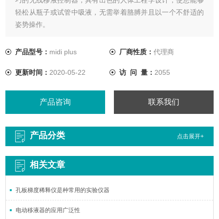
轻松从瓶子或试管中吸液，无需举着胳膊并且以一个不舒适的
姿势操作。
产品型号：
midi plus
厂商性质：
代理商
更新时间：
2020-05-22
访 问 量：
2055
产品咨询
联系我们
产品分类
点击展开+
相关文章
孔板梯度稀释仪是种常用的实验仪器
电动移液器的应用广泛性