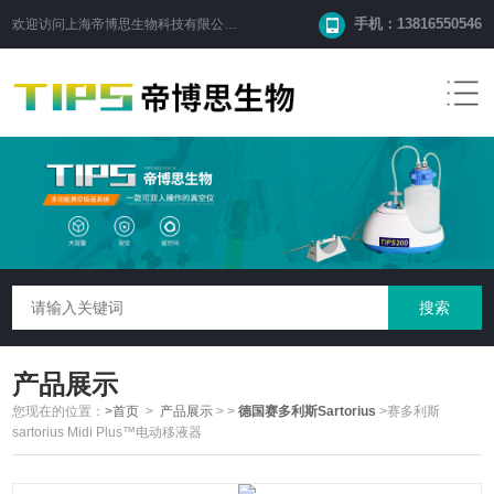
手机：13816550546
欢迎访问
上海帝博思生物科技有限公司
网站！
产品展示
您现在的位置：
>首页
>
产品展示
>
>
德国赛多利斯Sartorius
>赛多利斯
sartorius Midi Plus™电动移液器