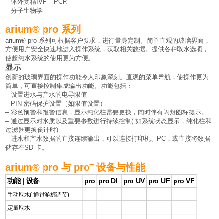
– 体外受精IVF – PCR
– 分子生物学
ari
um® pro 系列
arium® pro 系列可根据客户要求，进行量身定制。简单直观的玻璃界面，
方便用户安全快速地进入操作系统，获取相关数据。提供各种取水选项，
使超纯水系统的使用更为方便。
显示
创新的玻璃界面的操作功能令人印象深刻。直观的菜单导航，使操作更为
简单，可直接控制集成输出功能。功能包括：
– 设置进水与产水的电导限值
– PIN 密码保护设置（如限值设置）
– 彩色预警和报警信息，显示纯化柱需要更换，同时伴有闪烁图标提示。
– 通过显示对水质以及重要参数进行持续控制( 如系统状态显示，纯化柱和
过滤器更换倒计时)
– 进水和产水数据的直接连续输出，可以连接打印机、PC，或直接将数据
储存在SD 卡。
–
arium® pro 与 pro
设备与性能
功能 | 设备
pro
pro DI
pro UV
pro UF
pro VF
手动取水( 通过游标调节)
-
-
-
-
-
定量取水
-
-
-
-