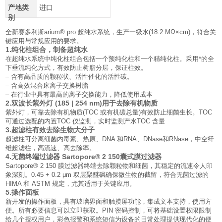
产地类
进口
别
全新赛多利斯arium® pro 超纯水系统，生产一级水(18.2 MΩ×cm)，符合关
键应用与常规应用的要求。
1.
纯化柱组合，制备超纯水
在超纯水系统中纯化柱组合包括一个预纯化柱和一个精纯化柱。采用*的全
下垂流纯化方式，有效防止树脂分层，保证柱效。
– 含有高品质的颗粒状、活性催化的活性碳。
– 含高效混合床离子交换树脂
– 在行业中具有最高的离子交换能力，降低使用成本
2.
双波长紫外灯
(185 | 254 nm)
用于去除有机物质
紫外灯，可靠去除有机物质(TOC 或有机碳总量)有效防止细菌生长。TOC
可通过选配的内置TOC 仪监测，实时监测产水TOC 含量
3.
超滤柱有效去除生物大分子
超滤柱可分离细菌内毒素、热原、DNA 和RNA、DNase和RNase，中空纤
维超滤柱，高流速、高去除率。
4.
无菌终端过滤器
Sartopore® 2 150
囊式膜过滤器
Sartopore® 2 150 膜过滤器终端去除颗粒物和细菌，其稳定的流速令人印
象深刻。0.45 + 0.2 μm 双层聚醚砜确保微生物的截留，符合无菌过滤的
HIMA 和 ASTM 规定，尤其适用于关键应用。
5.
操作面板
新开发的操作面板，具有玻璃界面和触摸屏功能，集成文本支持，使用方
便。所有必要信息可以立即获取。PIN 密码控制，可将基础设置权限限制
给几个授权用户，彩色报警和系统短信为设备的日常处理提供现代化的便