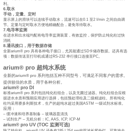
利。
6.
取水
手动，定量、定时
显示屏上的滑块可以连续手动取水，流速可以在0.1 至2 l/min 之间自由调
节。定量与定时取水方便地精确配合，避免等待取水。
7.
电导率监测
在进水和出水端均配有电导率监测装置，有效监控，保护防止纯化柱过快
消耗
8.
通讯接口，用于数据存储
全新arium® pro 具有各种电子接口，尤其能通过SD卡储存数据。还具有选
项：数据传送至打印机或通过RS-232 串行接口连接至PC。
arium® pro 超纯水系统
全新的arium® pro 系列包括五种不同型号，可满足不同客户的需求。
提供较佳的水质，用于各种分析
。
arium® pro DI
标准arium® pro 系列包括纯化柱组合，以及无菌过滤器。纯化柱组合应根
据进水水质和预期应用进行选择，包括预处理柱及二级精滤柱。所有纯化
柱均采用赛多利斯技术，生产的超纯水超过美国ASTM 一级试剂水标准。
应用：
– 缓冲液和培养基制备 – 玻璃器皿清洗
– 试剂生产 – 无机分析：IC, AAS, ICP, ICP-M
arium® pro UV (TOC 监测可选)
除了纯化柱，arium® UV 还备有185 | 254 nm的双波长紫外灯，可靠地去