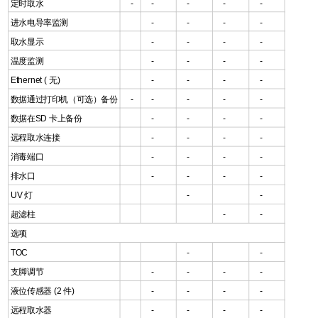
定时取水
-
-
-
-
-
进水电导率监测
-
-
-
-
取水显示
-
-
-
-
温度监测
-
-
-
-
Ethernet ( 无)
-
-
-
-
数据通过打印机（可选）备份
-
-
-
-
-
数据在SD 卡上备份
-
-
-
-
远程取水连接
-
-
-
-
消毒端口
-
-
-
-
排水口
-
-
-
-
UV 灯
-
-
超滤柱
-
-
选项
TOC
-
-
支脚调节
-
-
-
-
液位传感器 (2 件)
-
-
-
-
远程取水器
-
-
-
-