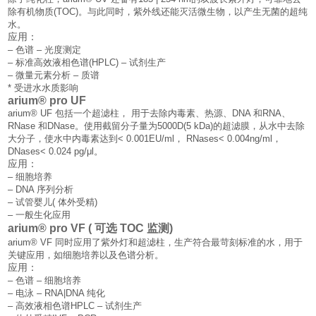
除有机物质(TOC)。与此同时，紫外线还能灭活微生物，以产生无菌的超纯
水。
应用：
– 色谱 – 光度测定
– 标准高效液相色谱(HPLC) – 试剂生产
– 微量元素分析 – 质谱
* 受进水水质影响
arium® pro UF
arium® UF 包括一个超滤柱， 用于去除内毒素、热源、DNA 和RNA、
RNase 和DNase。使用截留分子量为5000D(5 kDa)的超滤膜，从水中去除
大分子，使水中内毒素达到< 0.001EU/ml， RNases< 0.004ng/ml，
DNases< 0.024 pg/μl。
应用：
– 细胞培养
– DNA 序列分析
– 试管婴儿( 体外受精)
– 一般生化应用
arium® pro VF ( 可选 TOC 监测)
arium® VF 同时应用了紫外灯和超滤柱，生产符合最苛刻标准的水，用于
关键应用，如细胞培养以及色谱分析。
应用：
– 色谱 – 细胞培养
– 电泳 – RNA|DNA 纯化
– 高效液相色谱HPLC – 试剂生产