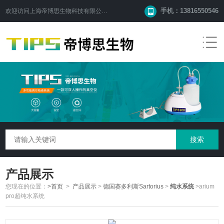
手机：13816550546
欢迎访问
上海帝博思生物科技有限公司
网站！
产品展示
您现在的位置：
>首页
>
产品展示
>
德国赛多利斯Sartorius
>
纯水系统
>arium
pro超纯水系统