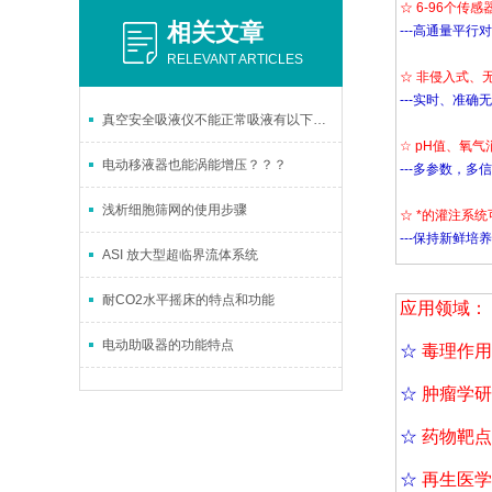
☆ 6-96个传
相关文章
---高通量平行
RELEVANT ARTICLES
☆ 非侵入式、
---实时、准确
真空安全吸液仪不能正常吸液有以下几种可能
☆ pH值、氧
电动移液器也能涡能增压？？？
---多参数，多
浅析细胞筛网的使用步骤
☆ *的灌注系
---保持新鲜
ASI 放大型超临界流体系统
耐CO2水平摇床的特点和功能
应用领域：
电动助吸器的功能特点
☆
毒理作用
☆
肿瘤学研
☆
药物靶点
☆
再生医学