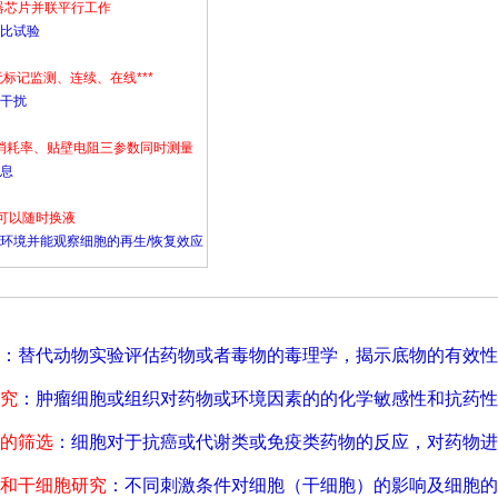
感器芯片并联平行工作
对比试验
无标记监测、连续、在线***
无干扰
气消耗率、贴壁电阻三参数同时测量
信息
统可以随时换液
培养环境并能观察细胞的再生/恢复效应
：替代动物实验评估药物或者毒物的毒理学，揭示底物的有效性
究
：肿瘤细胞或组织对药物或环境因素的的化学敏感性和抗药性
的筛选
：细胞对于抗癌或代谢类或免疫类药物的反应，对药物进
和干细胞研究
：不同刺激条件对细胞（干细胞）的影响及细胞的