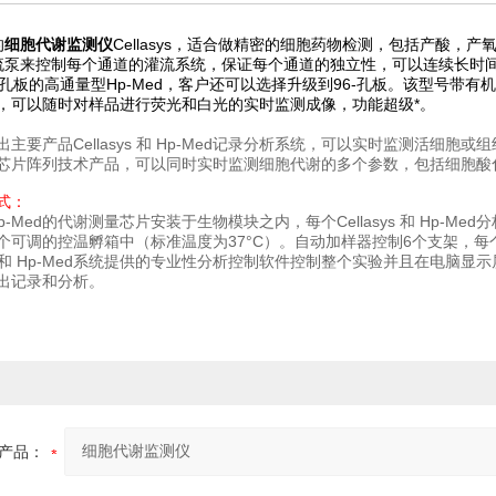
的
细胞代谢监测仪
Cellasys，适合做精密的细胞药物检测，包括产酸，
流泵来控制每个通道的灌流系统，保证每个通道的独立性，可以连续长时
4孔板的高通量型Hp-Med，客户还可以选择升级到96-孔板。该型号带
，可以随时对样品进行荧光和白光的实时监测成像，功能超级*。
主要产品Cellasys 和 Hp-Med记录分析系统，可以实时监测活细胞或组织
芯片阵列技术产品，可以同时实时监测细胞代谢的多个参数，包括细胞酸化
式：
 和 Hp-Med的代谢测量芯片安装于生物模块之内，每个Cellasys 和 Hp-M
个可调的控温孵箱中（标准温度为37°C）。自动加样器控制6个支架，每个
sys 和 Hp-Med系统提供的专业性分析控制软件控制整个实验并且在
出记录和分析。
产品：