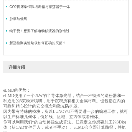
CO2摇床集恒温培养箱与振荡器于一体
肿瘤与低氧
纯干货！想要了解电动移液器的别错过
新冠检测实验垃圾如何正确的灭菌？
详细介绍
eLMD的优势：
eLMD使用了一个2kW的半导体激光器，结合一种特殊的送粉器和一
种通用的
3束粉末喷嘴，用于沉积所有相关金属材料。
也包括在内的
可靠和精心设计的安全概念和激光防护罩。
因为带有特殊的模块，所以LUNOVU不需要进一步的编程工作，就可
以生产标准几何体，例如线、区域、立方体或者椎体。
你可以利用我们*的自动路径生成算法。任意定义你想要加工的3D物
体（从CAD文件导入，或者半手动）。eLMD会立即计算路径，并执