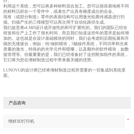
行。
利用这个系统，您可以将多种材料混合加工。您可以很容易地将不同
的材料沉积在一个零件中，或者生产出具有梯度成分的合金。
现有（或部分制造）零件的表面结构可以用激光轮廓传感器进行扫
描。扫描产生的三维模型可以再次用于自动化路径生成。
我们故意将eLMD设计成开放性的和可扩展性的。
我们的团队已经在
研发和生产上工作了很长时间，而且我们知道这些年的需求是如何增
加的。
这也就是在设计基础模块的同时，我们会考虑到后期拓展和升
级的无缝接合，例如：转
/倾斜模块，5轴
操作系统
，不同功率和光束
质量的激光，
特殊的
的光学
元件
和喷嘴，
以及
额外的软件模块，如数
据管理
等。但最重要的是，我们已经准备好了这些附加组件的系统，
它们将为您在增材制造过程中带来最关键的优势。
LUNOVU的设计师已经将增材制造过程所需要的一切集成到系统里
面。
产品咨询