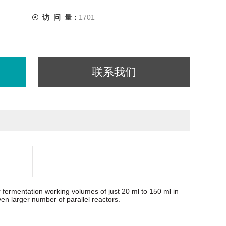
访 问 量：
1701
联系我们
fermentation working volumes of just 20 ml to 150 ml in
en larger number of parallel
reactors.