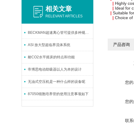
|
Highly
cos
相关文章
|
Ideal
for
c
|
Suitable for
RELEVANT ARTICLES
|
Choice
of
BECKMAN超速离心管可提供多种规格和容量选择
产品咨询
ASI 放大型超临界流体系统
耐CO2水平摇床的特点和功能
帝博思电动助吸器以人为本的设计
无油式空压机是一种什么样的设备呢
您的
87050细胞培养管的使用注意事项如下
您的
联系