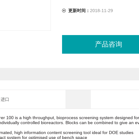
更新时间：
2018-11-29
产品咨询
进口
er 100 is a high throughput, bioprocess screening system designed for 
ndividually controlled
bioreactors.
Blocks
can
be
combined
to
give
an
ev
mated,
high
information
content
screening
tool
ideal for DOE
studies
ct system for optimised use of bench space