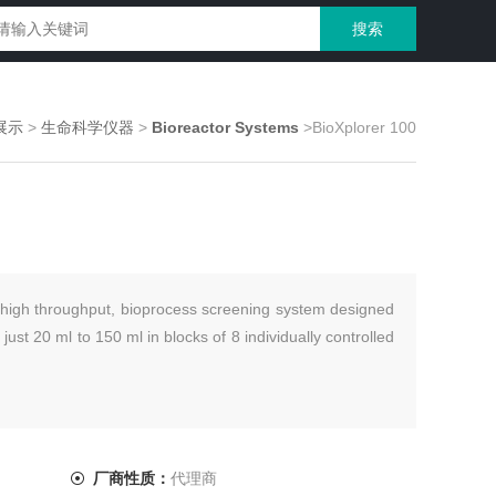
展示
>
生命科学仪器
>
Bioreactor Systems
>BioXplorer 100
 high throughput, bioprocess screening system designed
ust 20 ml to 150 ml in blocks of 8 individually controlled
厂商性质：
代理商