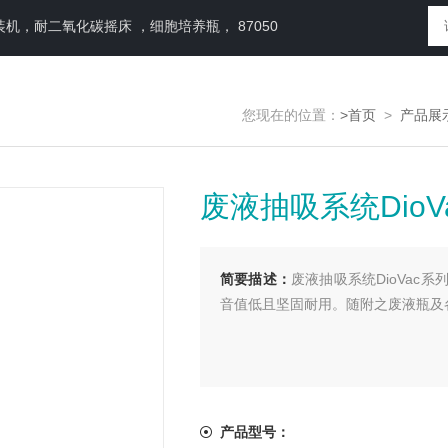
，耐二氧化碳摇床 ，细胞培养瓶， 87050
您现在的位置：
>首页
>
产品展
废液抽吸系统DioV
简要描述：
废液抽吸系统DioVa
音值低且坚固耐用。随附之废液瓶及
产品型号：