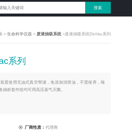
示
>
生命科学仪器
>
废液抽吸系统
>废液抽吸系统DioVac系列
ac系列
c系列装置使用无油式真空帮浦，免添加润滑油，不需保养，噪
各抽析套件组均可用高压蒸气灭菌。
厂商性质：
代理商