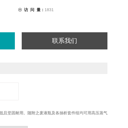
访 问 量：
1831
联系我们
音值低且坚固耐用。随附之废液瓶及各抽析套件组均可用高压蒸气