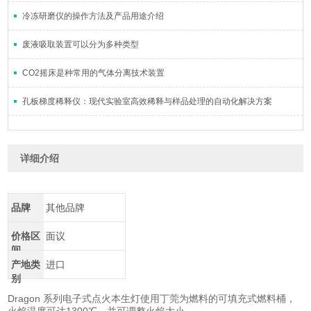
冷冻研磨仪的操作方法及产品用途介绍
废液吸取装置可以分为多种类型
CO2摇床是种常用的气体分离技术装置
孔板梯度稀释仪：现代实验室高效稀释与样品处理的自动化解决方案
详细介绍
品牌
其他品牌
价格区
面议
间
产地类
进口
别
Dragon 系列电子式点火本生灯使用丁莞为燃料的可填充式燃料桶，
火焰温度可达1300℃，并可调整火焰大小。