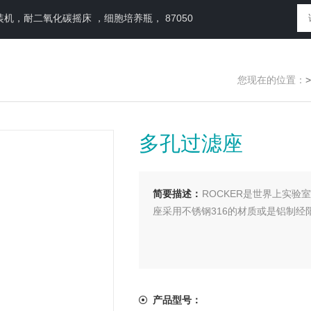
，耐二氧化碳摇床 ，细胞培养瓶， 87050
您现在的位置：
多孔过滤座
简要描述：
ROCKER是世界上实验
座采用不锈钢316的材质或是铝制
产品型号：