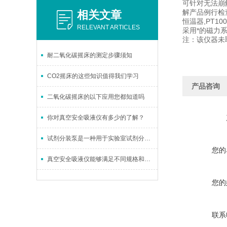
可针对无法崩
解产品例行检查
相关文章
恒温器,PT1
RELEVANT ARTICLES
采用*的磁力
注：该仪器未
耐二氧化碳摇床的测定步骤须知
CO2摇床的这些知识值得我们学习
产品咨询
二氧化碳摇床的以下应用您都知道吗
你对真空安全吸液仪有多少的了解？
试剂分装泵是一种用于实验室试剂分装的工具
您的
真空安全吸液仪能够满足不同规格和不同容器的吸液需求
您的
联系