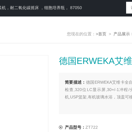
，耐二氧化碳摇床 ，细胞培养瓶， 87050
您现在的位置：
>首页
>
产品展示
德国ERWEKA艾维
简要描述：
德国ERWEKA艾维卡全
检查,320位LC显示屏,30+/-1冲
机,USP篮架,有机玻璃水浴，顶盖可
产品型号：
ZT722