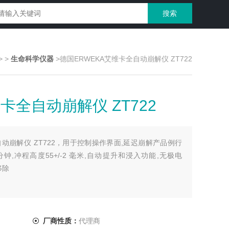
>
>
生命科学仪器
>德国ERWEKA艾维卡全自动崩解仪 ZT722
卡全自动崩解仪 ZT722
自动崩解仪 ZT722，用于控制操作界面,延迟崩解产品例行
程/分钟,冲程高度55+/-2 毫米,自动提升和浸入功能,无极电
移除
厂商性质：
代理商