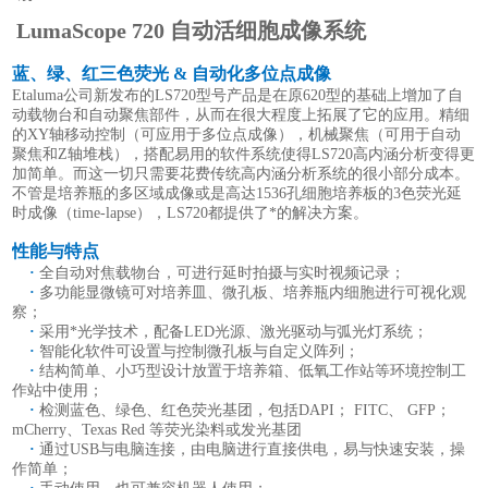
LumaScope 720 自动活细胞成像系统
蓝、绿、红三色荧光 & 自动化多位点成像
Etaluma公司新发布的LS720型号产品是在原620型的基础上增加了自
动载物台和自动聚焦部件，从而在很大程度上拓展了它的应用。精细
的XY轴移动控制（可应用于多位点成像），机械聚焦（可用于自动
聚焦和Z轴堆栈），搭配易用的软件系统使得LS720高内涵分析变得更
加简单。而这一切只需要花费传统高内涵分析系统的很小部分成本。
不管是培养瓶的多区域成像或是高达1536孔细胞培养板的3色荧光延
时成像（time-lapse），LS720都提供了*的解决方案。
性能与特点
·
全自动对焦载物台，可进行延时拍摄与实时视频记录；
·
多功能显微镜可对培养皿、微孔板、培养瓶内细胞进行可视化观
察；
·
采用*光学技术，配备LED光源、激光驱动与弧光灯系统；
·
智能化软件可设置与控制微孔板与自定义阵列；
·
结构简单、小巧型设计放置于培养箱、低氧工作站等环境控制工
作站中使用；
·
检测蓝色、绿色、红色荧光基团，包括DAPI； FITC、 GFP；
mCherry、Texas Red 等荧光染料或发光基团
·
通过USB与电脑连接，由电脑进行直接供电，易与快速安装，操
作简单；