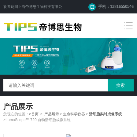
手机：13816550546
欢迎访问
上海帝博思生物科技有限公司
网站！
产品展示
您现在的位置：
>首页
>
产品展示
>
生命科学仪器
>
活细胞实时成像系统
>LumaScope™ 720 自动活细胞成像系统