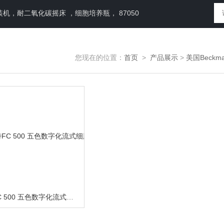
，耐二氧化碳摇床 ，细胞培养瓶， 87050
您现在的位置：
首页
>
产品展示
>
美国Beckm
贝克曼库尔特FC 500 五色数字化流式细胞仪