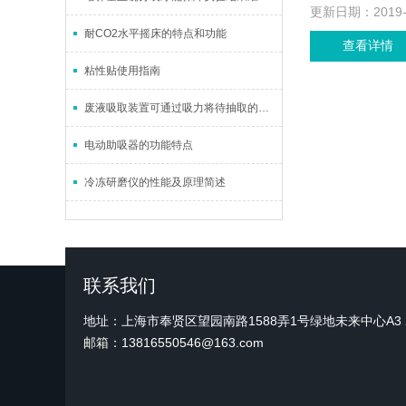
更新日期：
2019
耐CO2水平摇床的特点和功能
查看详情
粘性贴使用指南
废液吸取装置可通过吸力将待抽取的液体吸入集液瓶内
电动助吸器的功能特点
冷冻研磨仪的性能及原理简述
联系我们
地址：上海市奉贤区望园南路1588弄1号绿地未来中心A3 2
邮箱：13816550546@163.com