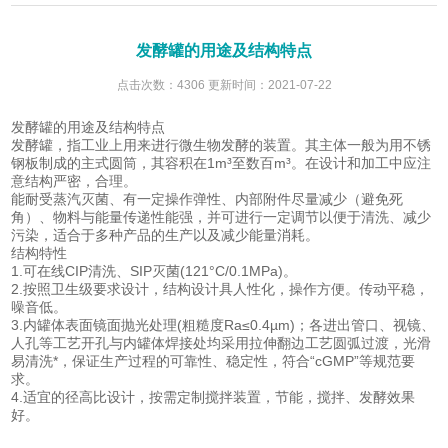
发酵罐的用途及结构特点
点击次数：4306 更新时间：2021-07-22
发酵罐的用途及结构特点
发酵罐，指工业上用来进行微生物发酵的装置。其主体一般为用不锈
钢板制成的主式圆筒，其容积在1m³至数百m³。在设计和加工中应注
意结构严密，合理。
能耐受蒸汽灭菌、有一定操作弹性、内部附件尽量减少（避免死
角）、物料与能量传递性能强，并可进行一定调节以便于清洗、减少
污染，适合于多种产品的生产以及减少能量消耗。
结构特性
1.可在线CIP清洗、SIP灭菌(121°C/0.1MPa)。
2.按照卫生级要求设计，结构设计具人性化，操作方便。传动平稳，
噪音低。
3.内罐体表面镜面抛光处理(粗糙度Ra≤0.4µm)；各进出管口、视镜、
人孔等工艺开孔与内罐体焊接处均采用拉伸翻边工艺圆弧过渡，光滑
易清洗*，保证生产过程的可靠性、稳定性，符合“cGMP”等规范要
求。
4.适宜的径高比设计，按需定制搅拌装置，节能，搅拌、发酵效果
好。