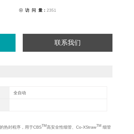
访 问 量：
2351
联系我们
全自动
TM
TM
的热封程序，用于CBS
高安全性细管、Co-XStraw
细管