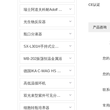
CE认证
瑞士阿道夫科耐Adolf Kuhner AG
光生物反应器
产品咨询
瓶口分液器
SX-L301H手持式尘埃粒子计数器
您的
MB-202振荡恒温金属浴
德国IKA C-MAG HS 7 control磁力搅拌器
您的
高低温循环机
联系
双光束型紫外可见分光光度计
常用
细胞转瓶培养器