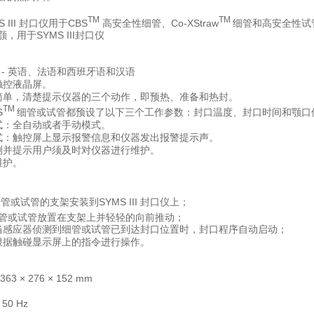
TM
TM
MS III 封口仪用于CBS
高安全性细管、Co-XStraw
细管和高安全性试
口颚，用于SYMS III封口仪
 - 英语、法语和西班牙语和汉语
触控液晶屏。
简单，清楚提示仪器的三个动作，即预热、准备和热封。
TM
S
细管或试管都预设了以下三个工作参数：封口温度、封口时间和颚口
式：全自动或者手动模式。
式：触控屏上显示报警信息和仪器发出报警提示声。
测并提示用户须及时对仪器进行维护。
维护。
管或试管的支架安装到SYMS III 封口仪上；
管或试管放置在支架上并轻轻的向前推动；
当感应器侦测到细管或试管已到达封口位置时，封口程序自动启动；
根据触碰显示屏上的指令进行操作。
63 × 276 × 152 mm
50 Hz