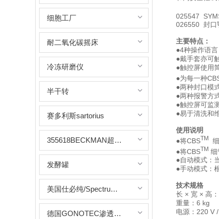
025547 SY
细胞工厂
026550 封
主要特点：
耐二氧化碳摇床
●4种操作语言
●戴手套亦可
冷冻研磨仪
●触控屏使用
●为每一种CB
●两种封口模
半干转
●两种报警方
●触控屏可监
●易于清洗和
赛多利斯sartorius
使用说明
TM
355618BECKMAN超速离心管
●将CBS
细
TM
●将CBS
细
●自动模式：
发酵罐
●手动模式：
技术规格
美国仕必纯/Spectrumlabs
长 × 宽 × 高：3
重量：6 kg
电源：220 V / 
德国GONOTEC渗透压仪