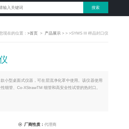
您现在的位置：
>首页
>
产品展示
>
>
>SYMS III 样品封口仪
口仪
口仪是一款小型桌面式仪器，可在层流净化罩中使用。该仪器使用
细管、Co-XStrawTM 细管和高安全性试管的热封口。
厂商性质：
代理商