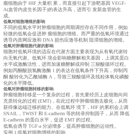
瘤细胞由于 HIF 大量积 累，而直接引起下游靶基因 VEGF-
A(血管内皮生长因子)的表达升高，进而引 发新血管的生
成。
低氧对细胞增殖的影响
不同的低氧水平对肿瘤细胞的周期调控存在不同作用，例如
轻微的低氧会促进肿 瘤细胞的增殖。而严重的低氧环境通过
诱导内质网应激和 DNA 损伤应激等机制 阻滞细胞的增殖。
低氧对肿瘤细胞代谢的影响
细胞对低氧环境的适应在代谢方面主要表现为从有氧代谢转
向无氧代谢。低氧环 境会影响糖酵解相关基因，上调其蛋白
水平或激酶活性，进而加速糖酵解或抑制 三羧酸循环过程。
例如丙酮酸脱氢酶激酶 1 的表达在低氧条件下升高，抑制丙
酮 酸转化为乙酰辅酶 A，导致三羧酸循环及线粒体氧化磷酸
化的水平降低。
低氧对肿瘤细胞转移的影响
肿瘤细胞转移是一个复杂的过程，首先要经历上皮细胞向间
充质转化的过程 (EMT)，在此过程中肿瘤细胞去极化，从而
获得像远端迁移的能力。在低氧环 境下，HIF 的累积会上调
SNAIL，TWIST 和 E-cadherin 等的转录抑制因子，从而 降低
E-cadherin 的蛋白水平，促进 EMT 的过程。
低氧会诱导 TGF-a 分泌增多，提高肿瘤细胞的运动性。
实例 1:低氧对细胞增殖的影响