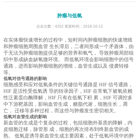
肿瘤与低氧
点击次数：4202 更新时间：2018-10-12
在实体瘤快速增长的过程中，短时间内肿瘤细胞的快速增殖
和肿瘤细胞周围血管 生长滞后，二者间形成一个矛盾体，由
于无法为肿瘤细胞提供足够的营养和氧气， 导致肿瘤局部组
织中形成缺血缺氧微环境。 而低氧环境会影响细胞中的信号
通路，进而影响肿瘤细胞的增殖，血管生成以及 侵袭转移
等。
低氧对信号通路的影响
细胞感受和应对低氧条件的关键信号通路是 HIF 信号通路，
HIF 是活性受低氧诱 导的转录因子，HIF 在常氧下被氧依赖
性泛素蛋白酶降解，HIF 只有在低氧下积 累，HIF 可调控多
中下游靶基因，影响血管生成，糖脂代谢，细胞生长，凋
亡， 迁移等多种过程，而这些与肿瘤发生密切相关。
低氧对血管生成的影响
新血管的生成是个复杂的过程，包括细胞外基质的降解，内
皮细胞迁移，脉管形 成，细胞的再次排布到终新血管的成
熟。 低氧是诱导新血管生成主要因素，处于低氧环境中的肿