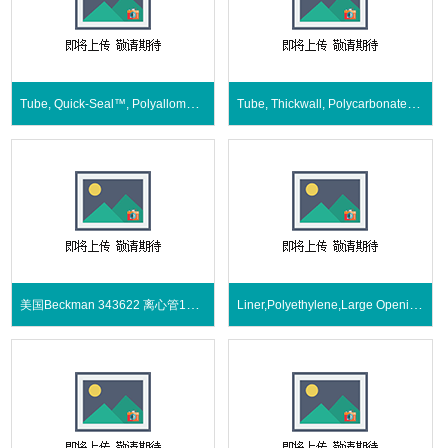
Tube, Quick-Seal™, Polyallomer, 15 mL
Tube, Thickwall, Polycarbonate, 500µL
美国Beckman 343622 离心管175µL
Liner,Polyethylene,Large Opening,7mL