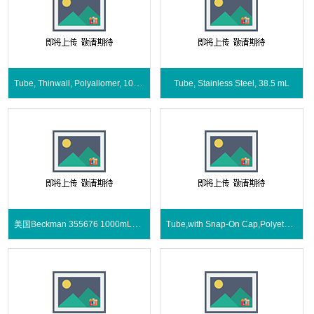
Tube, Thinwall, Polyallomer, 10.5 mL
Tube, Stainless Steel, 38.5 mL
美国Beckman 355676 1000mL离心瓶带旋盖
Tube,with Snap-On Cap,Polyethylene,400µL