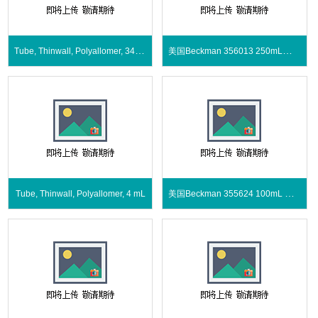
Tube, Thinwall, Polyallomer, 34 mL
美国Beckman 356013 250mL离心瓶
美国Beckman 355624 100mL 离心瓶
Tube, Thinwall, Polyallomer, 4 mL